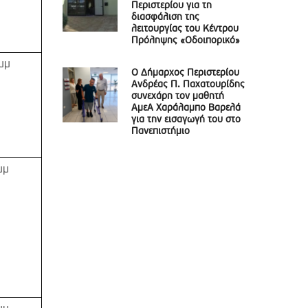
Περιστερίου για τη
διασφάλιση της
λειτουργίας του Κέντρου
Πρόληψης «Οδοιπορικό»
μμ
Ο Δήμαρχος Περιστερίου
Ανδρέας Π. Παχατουρίδης
συνεχάρη τον μαθητή
ΑμεΑ Χαράλαμπο Βαρελά
για την εισαγωγή του στο
Πανεπιστήμιο
μμ