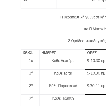
8ο
Κάθε Τρ
Η θεραπευτική γυμναστική 
κα Π.Μπεσχέν
2
.Ομάδες ψυχολογικής
ΚΕ.ΦΙ.
ΗΜΕΡΕΣ
ΩΡΕΣ
1ο
Κάθε Δευτέρα
9-10.30 πμ 
ο
Κάθε Τρίτη
3
9-10.30 πμ 
ο
Κάθε Παρασκευή
2
9.30-11 πμ 
ο
Κάθε Πέμπτη
7