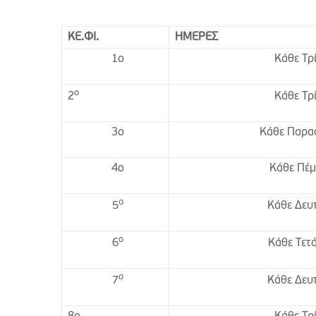
ΚΕ.ΦΙ.
ΗΜΕΡΕΣ
1ο
Κάθε Τρ
ο
Κάθε Τρ
2
3ο
Κάθε Παρα
4ο
Κάθε Πέ
ο
Κάθε Δευ
5
ο
Κάθε Τετ
6
ο
Κάθε Δευ
7