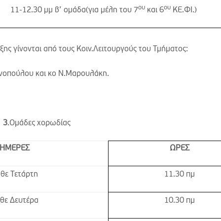
ου
ου
11-12.30 μμ β’ ομάδα(για μέλη του 7
και 6
ΚΕ.ΦΙ.)
ης γίνονται από τους Κοιν.Λειτουργούς του Τμήματος:
νοπούλου και κο Ν.Μαρουλάκη.
3
.Ομάδες χορωδίας
ΗΜΕΡΕΣ
ΩΡΕΣ
θε Τετάρτη
11.30 πμ
θε Δευτέρα
10.30 πμ