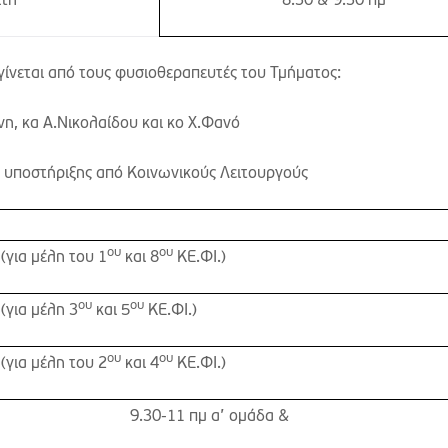
ίτη
8.30 & 9.30 πμ
γίνεται από τους φυσιοθεραπευτές του Τμήματος:
η, κα Α.Νικολαίδου και κο Χ.Φανό
 υποστήριξης από Κοινωνικούς Λειτουργούς
ου
ου
(για μέλη του 1
και 8
ΚΕ.ΦΙ.)
ου
ου
(για μέλη 3
και 5
ΚΕ.ΦΙ.)
ου
ου
(για μέλη του 2
και 4
ΚΕ.ΦΙ.)
9.30-11 πμ α’ ομάδα &