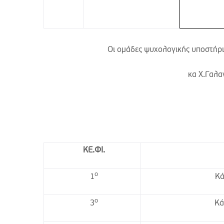
Οι ομάδες ψυχολογικής υποστήριξ
κα Χ.Γαλα
ΚΕ.ΦΙ.
ο
Κά
1
ο
Κά
3