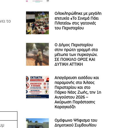
Ολοκληρώθηκε με μεγάλη
επιτυχία «Το Σινεμά Πάει
νει το
Πλατεία» στις γειτονιές
του Περιστερίου
Ο Δήμος Περιστερίου
στην πρώτη γραμμή στα
μέτωπα των πυρκαγιών.
ΣΕ ΠΟΙΚΙΛΟ ΟΡΟΣ ΚΑΙ
ΔΥΤΙΚΗ ΑΤΤΙΚΗ
Απαγόρευση εισόδου και
παραμονής στο Άλσος
Περιστερίου και στο
Πάρκο Νέας Ζωής, την 1η
Αυγούστου 2026 –
Ακύρωση Παράστασης
Καραγκιόζη
Ομόφωνο Ψήφισμα του
μμ
Δημοτικού Συμβουλίου