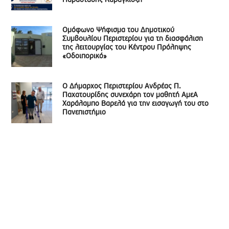
Παράστασης Καραγκιόζη
Ομόφωνο Ψήφισμα του Δημοτικού
Συμβουλίου Περιστερίου για τη διασφάλιση
της λειτουργίας του Κέντρου Πρόληψης
«Οδοιπορικό»
Ο Δήμαρχος Περιστερίου Ανδρέας Π.
Παχατουρίδης συνεχάρη τον μαθητή ΑμεΑ
Χαράλαμπο Βαρελά για την εισαγωγή του στο
Πανεπιστήμιο