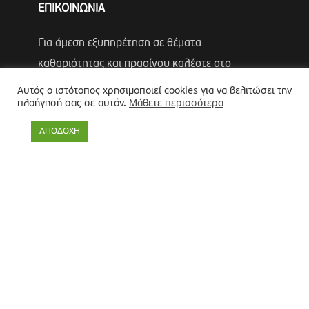
ΕΠΙΚΟΙΝΩΝΙΑ
Για άμεση εξυπηρέτηση σε θέματα
καθαριότητας και πρασίνου καλέστε στο
15100
Αυτός ο ιστότοπος χρησιμοποιεί cookies για να βελιτώσει την
πλοήγησή σας σε αυτόν.
Μάθετε περισσότερα
Τηλέφωνα Έκτακτης Ανάγκης Πολιτικής
ΑΠΟΔΟΧΗ
Προστασίας
Αντιδήμαρχος
Λύκος Παναγιώτης
Θωμάς Ρουμπάκος
(κιν. 6947966451)
Πολιτική προστασίας προσωπικών δεδομένων
-
Πολιτική
Επεξεργασίας Δεδομένων μέσω Συστήματος Βιντεοεπιτήρησης