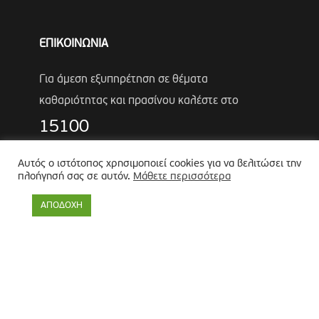
ΕΠΙΚΟΙΝΩΝΙΑ
Για άμεση εξυπηρέτηση σε θέματα
καθαριότητας και πρασίνου καλέστε στο
15100
Τηλέφωνα Έκτακτης Ανάγκης Πολιτικής
Αυτός ο ιστότοπος χρησιμοποιεί cookies για να βελιτώσει την
Προστασίας
πλοήγησή σας σε αυτόν.
Μάθετε περισσότερα
Αντιδήμαρχος
Λύκος Παναγιώτης
ΑΠΟΔΟΧΗ
Θωμάς Ρουμπάκος
(κιν. 6947966451)