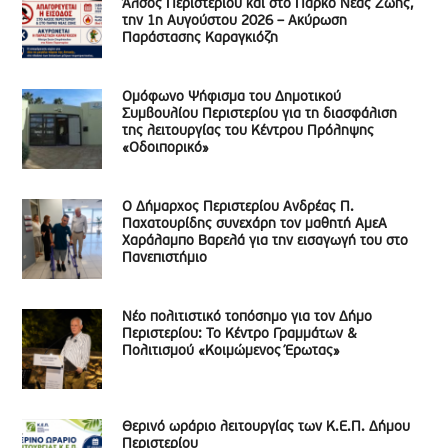
Άλσος Περιστερίου και στο Πάρκο Νέας Ζωής,
την 1η Αυγούστου 2026 – Ακύρωση
Παράστασης Καραγκιόζη
Ομόφωνο Ψήφισμα του Δημοτικού
Συμβουλίου Περιστερίου για τη διασφάλιση
της λειτουργίας του Κέντρου Πρόληψης
«Οδοιπορικό»
Ο Δήμαρχος Περιστερίου Ανδρέας Π.
Παχατουρίδης συνεχάρη τον μαθητή ΑμεΑ
Χαράλαμπο Βαρελά για την εισαγωγή του στο
Πανεπιστήμιο
Νέο πολιτιστικό τοπόσημο για τον Δήμο
Περιστερίου: Το Κέντρο Γραμμάτων &
Πολιτισμού «Κοιμώμενος Έρωτας»
Θερινό ωράριο λειτουργίας των Κ.Ε.Π. Δήμου
Περιστερίου