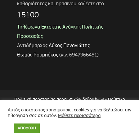
καθαριότητας και πρασίνου καλέστε στο
15100
Τηλέφωνα Έκτακτης Ανάγκης Πολιτικής
Προστασίας
Αντιδήμαρχος
Λύκος Παναγιώτης
Θωμάς Ρουμπάκος
(κιν. 6947966451)
Πολιτική προστασίας προσωπικών δεδομένων
-
Πολιτική
Επεξεργασίας Δεδομένων μέσω Συστήματος Βιντεοεπιτήρησης
Αυτός ο ιστότοπος χρησιμοποιεί cookies για να βελιτώσει την
(CCTV)
-
Δήλωση Προσβασιμότητας
πλοήγησή σας σε αυτόν.
Μάθετε περισσότερα
Copyright © 2024 Δήμος Περιστερίου
ΑΠΟΔΟΧΗ
Made by
minoanDesign