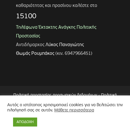
καθαριότητας και πρασίνου καλέστε στο
15100
Τηλέφωνα Έκτακτης Ανάγκης Πολιτικής
Προστασίας
Αντιδήμαρχος
Λύκος Παναγιώτης
Θωμάς Ρουμπάκος
(κιν. 6947966451)
Πολιτική προστασίας προσωπικών δεδομένων
-
Πολιτική
Επεξεργασίας Δεδομένων μέσω Συστήματος Βιντεοεπιτήρησης
Αυτός ο ιστότοπος χρησιμοποιεί cookies για να βελιτώσει την
(CCTV)
-
Δήλωση Προσβασιμότητας
πλοήγησή σας σε αυτόν.
Μάθετε περισσότερα
Copyright © 2024 Δήμος Περιστερίου
ΑΠΟΔΟΧΗ
Made by
minoanDesign