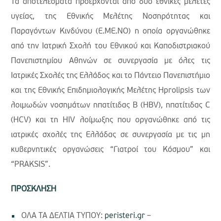
Τα αποτελέσματα προέρχονται από δύο εθνικές μελέτες
υγείας, της Εθνικής Μελέτης Νοσηρότητας και
Παραγόντων Κινδύνου (Ε.ΜΕ.ΝΟ) η οποία οργανώθηκε
από την Ιατρική Σχολή του Εθνικού και Καποδιστριακού
Πανεπιστημίου Αθηνών σε συνεργασία με όλες τις
Ιατρικές Σχολές της Ελλάδος και το Πάντειο Πανεπιστήμιο
και της Εθνικής Επιδημιολογικής Μελέτης Hprolipsis των
λοιμωδών νοσημάτων ηπατίτιδας Β (HBV), ηπατίτιδας C
(HCV) και τη HIV λοίμωξης που οργανώθηκε από τις
ιατρικές σχολές της Ελλάδας σε συνεργασία με τις μη
κυβερνητικές οργανώσεις “Γιατροί του Κόσμου” και
“PRAKSIS”.
ΠΡΟΣΚΛΗΣΗ
ΟΛΑ ΤΑ ΔΕΛΤΙΑ ΤΥΠΟΥ:
peristeri.gr
–