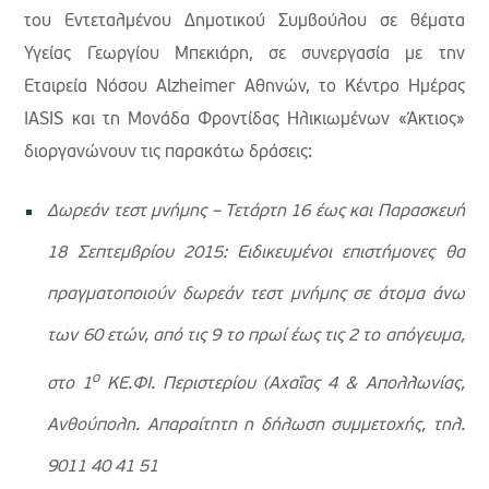
του Εντεταλμένου Δημοτικού Συμβούλου σε θέματα
Υγείας Γεωργίου Μπεκιάρη, σε συνεργασία με την
Εταιρεία Νόσου Alzheimer Αθηνών, το Κέντρο Ημέρας
IASIS και τη Μονάδα Φροντίδας Ηλικιωμένων «Άκτιος»
διοργανώνουν τις παρακάτω δράσεις:
Δωρεάν τεστ μνήμης – Τετάρτη 16 έως και Παρασκευή
18 Σεπτεμβρίου 2015: Ειδικευμένοι επιστήμονες θα
πραγματοποιούν δωρεάν τεστ μνήμης σε άτομα άνω
των 60 ετών, από τις 9 το πρωί έως τις 2 το απόγευμα,
ο
στο 1
ΚΕ.ΦΙ. Περιστερίου (Αχαΐας 4 & Απολλωνίας,
Ανθούπολη. Απαραίτητη η δήλωση συμμετοχής, τηλ.
9011 40 41 51