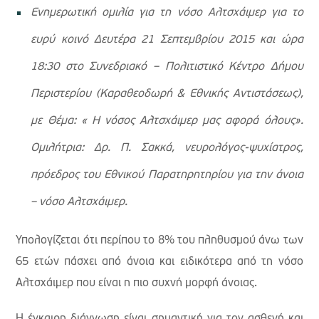
Ενημερωτική ομιλία για τη νόσο Αλτσχάιμερ για το
ευρύ κοινό Δευτέρα 21 Σεπτεμβρίου 2015 και ώρα
18:30 στο Συνεδριακό – Πολιτιστικό Κέντρο Δήμου
Περιστερίου (Καραθεοδωρή & Εθνικής Αντιστάσεως),
με Θέμα: « Η νόσος Aλτσχάιμερ μας αφορά όλους».
Ομιλήτρια: Δρ. Π. Σακκά, νευρολόγος-ψυχίατρος,
πρόεδρος του Εθνικού Παρατηρητηρίου για την άνοια
– νόσο Αλτσχάιμερ.
Υπολογίζεται ότι περίπου το 8% του πληθυσμού άνω των
65 ετών πάσχει από άνοια και ειδικότερα από τη νόσο
Αλτσχάιμερ που είναι η πιο συχνή μορφή άνοιας.
Η έγκαιρη διάγνωση είναι σημαντική για τον ασθενή και