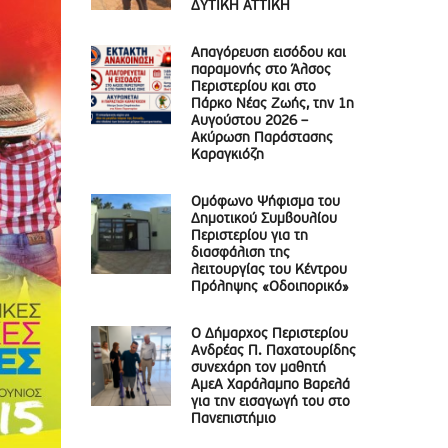
ΔΥΤΙΚΗ ΑΤΤΙΚΗ
Απαγόρευση εισόδου και
παραμονής στο Άλσος
Περιστερίου και στο
Πάρκο Νέας Ζωής, την 1η
Αυγούστου 2026 –
Ακύρωση Παράστασης
Καραγκιόζη
Ομόφωνο Ψήφισμα του
Δημοτικού Συμβουλίου
Περιστερίου για τη
διασφάλιση της
λειτουργίας του Κέντρου
Πρόληψης «Οδοιπορικό»
Ο Δήμαρχος Περιστερίου
Ανδρέας Π. Παχατουρίδης
συνεχάρη τον μαθητή
ΑμεΑ Χαράλαμπο Βαρελά
για την εισαγωγή του στο
Πανεπιστήμιο