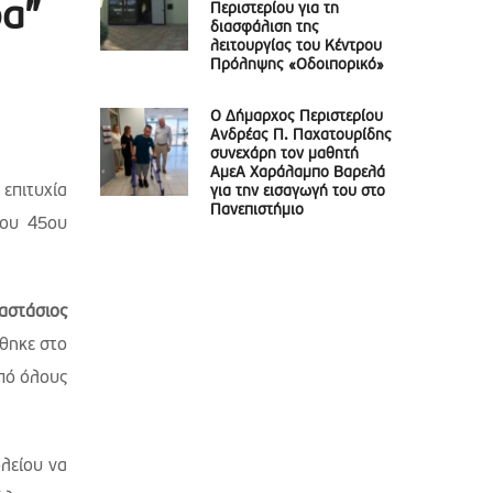
ρα”
Περιστερίου για τη
διασφάλιση της
λειτουργίας του Κέντρου
Πρόληψης «Οδοιπορικό»
Ο Δήμαρχος Περιστερίου
Ανδρέας Π. Παχατουρίδης
συνεχάρη τον μαθητή
ΑμεΑ Χαράλαμπο Βαρελά
 επιτυχία
για την εισαγωγή του στο
Πανεπιστήμιο
του 45ου
αστάσιος
ήθηκε στο
από όλους
λείου να