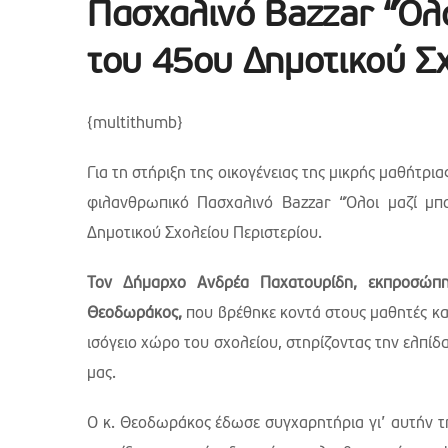
Πασχαλινό Bazzar “Όλ
του 45ου Δημοτικού Σ
{multithumb}
Για τη στήριξη της οικογένειας της μικρής μαθήτρι
φιλανθρωπικό Πασχαλινό Bazzar “Όλοι μαζί μπ
Δημοτικού Σχολείου Περιστερίου.
Τον Δήμαρχο Ανδρέα Παχατουρίδη, εκπροσώπησ
Θεοδωράκος,
που βρέθηκε κοντά στους μαθητές και
ισόγειο χώρο του σχολείου, στηρίζοντας την ελπίδ
μας.
Ο κ. Θεοδωράκος έδωσε συγχαρητήρια γι’ αυτήν 