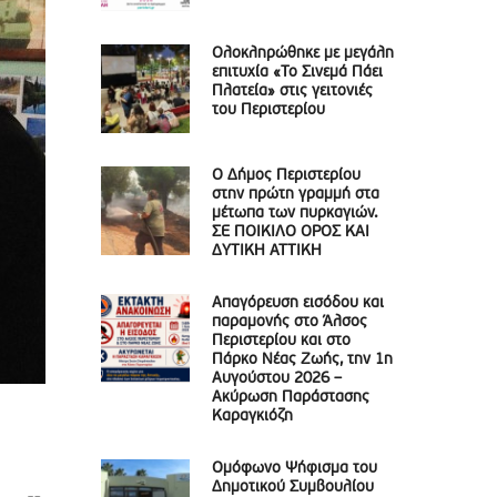
Ολοκληρώθηκε με μεγάλη
επιτυχία «Το Σινεμά Πάει
Πλατεία» στις γειτονιές
του Περιστερίου
Ο Δήμος Περιστερίου
στην πρώτη γραμμή στα
μέτωπα των πυρκαγιών.
ΣΕ ΠΟΙΚΙΛΟ ΟΡΟΣ ΚΑΙ
ΔΥΤΙΚΗ ΑΤΤΙΚΗ
Απαγόρευση εισόδου και
παραμονής στο Άλσος
Περιστερίου και στο
Πάρκο Νέας Ζωής, την 1η
Αυγούστου 2026 –
Ακύρωση Παράστασης
Καραγκιόζη
Ομόφωνο Ψήφισμα του
Δημοτικού Συμβουλίου