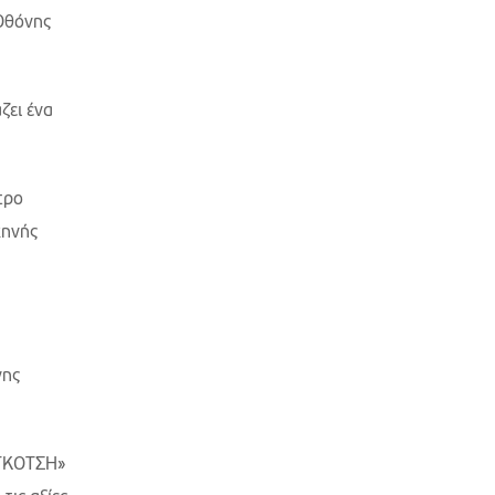
 Οθόνης
ζει ένα
τρο
κηνής
νης
«ΓΚΟΤΣΗ»