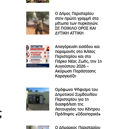
Ο Δήμος Περιστερίου
στην πρώτη γραμμή στα
μέτωπα των πυρκαγιών.
ΣΕ ΠΟΙΚΙΛΟ ΟΡΟΣ ΚΑΙ
ΔΥΤΙΚΗ ΑΤΤΙΚΗ
Απαγόρευση εισόδου και
παραμονής στο Άλσος
Περιστερίου και στο
Πάρκο Νέας Ζωής, την 1η
Αυγούστου 2026 –
Ακύρωση Παράστασης
Καραγκιόζη
Ομόφωνο Ψήφισμα του
Δημοτικού Συμβουλίου
Περιστερίου για τη
διασφάλιση της
λειτουργίας του Κέντρου
ς
Πρόληψης «Οδοιπορικό»
Ο Δήμαρχος Περιστερίου