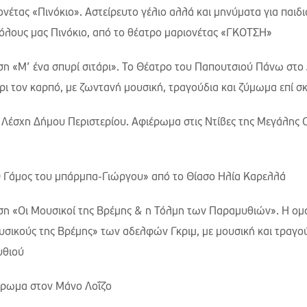
νέτας «Πινόκιο». Αστείρευτο γέλιο αλλά και μηνύματα για παιδι
 όλους μας Πινόκιο, από το θέατρο μαριονέτας «ΓΚΟΤΣΗ»
ση «Μ’ ένα σπυρί σιτάρι». Το Θέατρο του Παπουτσιού Πάνω στο
χρι τον καρπό, με ζωντανή μουσική, τραγούδια και ζύμωμα επί σ
 Λέσχη Δήμου Περιστερίου. Αφιέρωμα στις Ντίβες της Μεγάλης
Ο Γάμος του μπάρμπα-Γιώργου» από το Θίασο Ηλία Καρελλά
αση «Οι Μουσικοί της Βρέμης & η Τόλμη των Παραμυθιών». Η ομ
σικούς της Βρέμης» των αδελφών Γκριμ, με μουσική και τραγο
υθιού
έρωμα στον Μάνο Λοΐζο