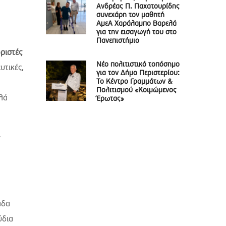
Ανδρέας Π. Παχατουρίδης
συνεχάρη τον μαθητή
ΑμεΑ Χαράλαμπο Βαρελά
για την εισαγωγή του στο
Πανεπιστήμιο
ριστές
Νέο πολιτιστικό τοπόσημο
υτικές,
για τον Δήμο Περιστερίου:
Το Κέντρο Γραμμάτων &
Πολιτισμού «Κοιμώμενος
λά
Έρωτας»
ν
άδα
ύδια