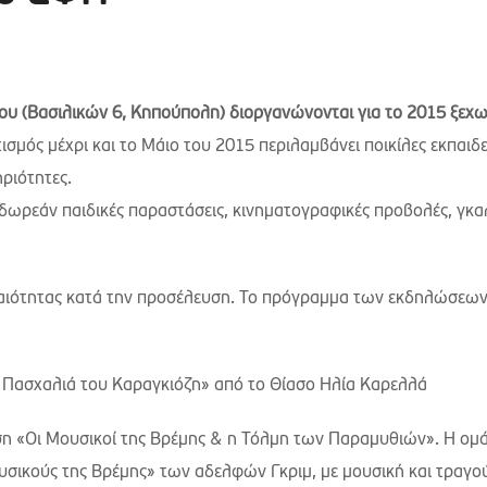
ου (Βασιλικών 6, Κηπούπολη) διοργανώνονται για το 2015 ξεχω
μός μέχρι και το Μάιο του 2015 περιλαμβάνει ποικίλες εκπαιδε
ηριότητες.
δωρεάν παιδικές παραστάσεις, κινηματογραφικές προβολές, γκα
εραιότητας κατά την προσέλευση. Το πρόγραμμα των εκδηλώσεω
 Πασχαλιά του Καραγκιόζη» από το Θίασο Ηλία Καρελλά
ση «Οι Μουσικοί της Βρέμης & η Τόλμη των Παραμυθιών». Η ομ
σικούς της Βρέμης» των αδελφών Γκριμ, με μουσική και τραγο