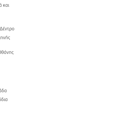
ά και
 Δέντρο
κηνής
 Οθόνης
άδα
ύδια