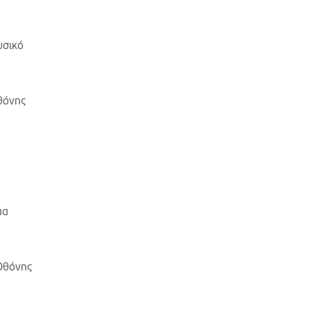
υσικό
θόνης
μα
 Οθόνης