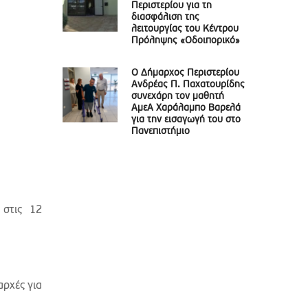
Περιστερίου για τη
διασφάλιση της
λειτουργίας του Κέντρου
Πρόληψης «Οδοιπορικό»
Ο Δήμαρχος Περιστερίου
Ανδρέας Π. Παχατουρίδης
συνεχάρη τον μαθητή
ΑμεΑ Χαράλαμπο Βαρελά
για την εισαγωγή του στο
Πανεπιστήμιο
 στις 12
αρχές για