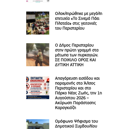
Ολοκληρώθηκε με μεγάλη
επιτυχία «Το Σινεμά Πάει
Πλατεία» στις γειτονιές
του Περιστερίου
Ο Δήμος Περιστερίου
στην πρώτη γραμμή στα
μέτωπα των πυρκαγιών.
ΣΕ ΠΟΙΚΙΛΟ ΟΡΟΣ ΚΑΙ
ΔΥΤΙΚΗ ΑΤΤΙΚΗ
Απαγόρευση εισόδου και
παραμονής στο Άλσος
Περιστερίου και στο
Πάρκο Νέας Ζωής, την 1η
Αυγούστου 2026 –
Ακύρωση Παράστασης
Καραγκιόζη
Ομόφωνο Ψήφισμα του
Δημοτικού Συμβουλίου