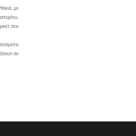
άκια, με
ιστερίου.
ρκετ στα
ρούσματα
άσουν σε