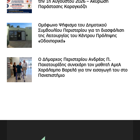
την 1η Αυγούστου 2026 – Ακύρωση
Παράστασης Καραγκιόζη
Ομόφωνο Ψήφισμα του Δημοτικού
Συμβουλίου Περιστερίου για τη διασφάλιση
της λειτουργίας του Κέντρου Πρόληψης
«Οδοιπορικό»
Ο Δήμαρχος Περιστερίου Ανδρέας Π.
Παχατουρίδης συνεχάρη τον μαθητή ΑμεΑ
Χαράλαμπο Βαρελά για την εισαγωγή του στο
Πανεπιστήμιο