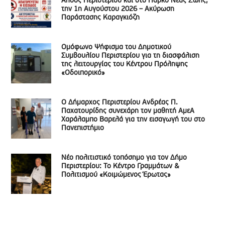
Άλσος Περιστερίου και στο Πάρκο Νέας Ζωής,
την 1η Αυγούστου 2026 – Ακύρωση
Παράστασης Καραγκιόζη
Ομόφωνο Ψήφισμα του Δημοτικού
Συμβουλίου Περιστερίου για τη διασφάλιση
της λειτουργίας του Κέντρου Πρόληψης
«Οδοιπορικό»
Ο Δήμαρχος Περιστερίου Ανδρέας Π.
Παχατουρίδης συνεχάρη τον μαθητή ΑμεΑ
Χαράλαμπο Βαρελά για την εισαγωγή του στο
Πανεπιστήμιο
Νέο πολιτιστικό τοπόσημο για τον Δήμο
Περιστερίου: Το Κέντρο Γραμμάτων &
Πολιτισμού «Κοιμώμενος Έρωτας»