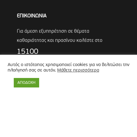
ΕΠΙΚΟΙΝΩΝΙΑ
Για άμεση εξυπηρέτηση σε θέματα
καθαριότητας και πρασίνου καλέστε στο
15100
Τηλέφωνα Έκτακτης Ανάγκης Πολιτικής
Αυτός ο ιστότοπος χρησιμοποιεί cookies για να βελιτώσει την
πλοήγησή σας σε αυτόν.
Μάθετε περισσότερα
Προστασίας
Αντιδήμαρχος
Λύκος Παναγιώτης
ΑΠΟΔΟΧΗ
Θωμάς Ρουμπάκος
(κιν. 6947966451)
Πολιτική προστασίας προσωπικών δεδομένων
-
Πολιτική