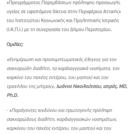
«Προγράμματος Παρεμβάσεων πρόληψης-προαγωγής
υγείας σε υφιστάμενα δίκτυα στην Περιφέρεια Αττικής»
του Ινστιτούτου Κοινωνικής και Προληπτικής Ιατρικής
(Ι.Κ.Π.Ι.) με τη συνεργασία του Δήμου Περιστερίου.
Ομιλίες:
«Ενημέρωση και προσυμπτωματικός έλεγχος για τον
σακχαρώδη διαβήτη, τα καρδιαγγειακά νοσήματα, τον
καρκίνο του παχέος εντέρου, του μαστού και του
τραχήλου της μήτρας»,
Ιωάννα Νικολούτσου, ιατρός,
MD,
Ph.
D.
·
«Παράγοντες κινδύνου και πρωτογενής πρόληψη
σακχαρώδους διαβήτη, καρδιαγγειακών νοσημάτων,
καρκίνου του παχέος εντέρου, του μαστού και του