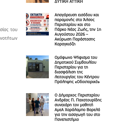
ΔΥΤΙΚΗ ΑΤΤΙΚΗ
Απαγόρευση εισόδου και
παραμονής στο Άλσος
Περιστερίου και στο
σίας του
Πάρκο Νέας Ζωής, την 1η
Αυγούστου 2026 –
ινοτήτων
Ακύρωση Παράστασης
Καραγκιόζη
Ομόφωνο Ψήφισμα του
Δημοτικού Συμβουλίου
Περιστερίου για τη
διασφάλιση της
λειτουργίας του Κέντρου
Πρόληψης «Οδοιπορικό»
Ο Δήμαρχος Περιστερίου
Ανδρέας Π. Παχατουρίδης
συνεχάρη τον μαθητή
ΑμεΑ Χαράλαμπο Βαρελά
για την εισαγωγή του στο
Πανεπιστήμιο