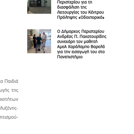
Περιστερίου για τη
διασφάλιση της
λειτουργίας του Κέντρου
Πρόληψης «Οδοιπορικό»
Ο Δήμαρχος Περιστερίου
Ανδρέας Π. Παχατουρίδης
συνεχάρη τον μαθητή
ΑμεΑ Χαράλαμπο Βαρελά
για την εισαγωγή του στο
Πανεπιστήμιο
ια Παιδιά
ωγής της
ριοτήτων
λυξένης-
ητισμού-