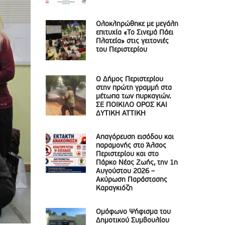
Ολοκληρώθηκε με μεγάλη
επιτυχία «Το Σινεμά Πάει
Πλατεία» στις γειτονιές
του Περιστερίου
Ο Δήμος Περιστερίου
στην πρώτη γραμμή στα
μέτωπα των πυρκαγιών.
ΣΕ ΠΟΙΚΙΛΟ ΟΡΟΣ ΚΑΙ
ΔΥΤΙΚΗ ΑΤΤΙΚΗ
Απαγόρευση εισόδου και
παραμονής στο Άλσος
Περιστερίου και στο
Πάρκο Νέας Ζωής, την 1η
Αυγούστου 2026 –
Ακύρωση Παράστασης
Καραγκιόζη
Ομόφωνο Ψήφισμα του
Δημοτικού Συμβουλίου