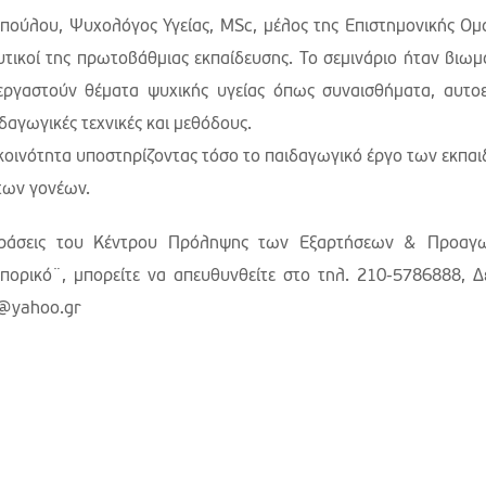
πούλου, Ψυχολόγος Υγείας, MSc, μέλος της Επιστημονικής Ομ
τικοί της πρωτοβάθμιας εκπαίδευσης. Το σεμινάριο ήταν βιωμα
εργαστούν θέματα ψυχικής υγείας όπως συναισθήματα, αυτοε
ιδαγωγικές τεχνικές και μεθόδους.
 κοινότητα υποστηρίζοντας τόσο το παιδαγωγικό έργο των εκπα
των γονέων.
ς δράσεις του Κέντρου Πρόληψης των Εξαρτήσεων & Προαγ
πορικό¨, μπορείτε να απευθυνθείτε στο τηλ. 210-5786888, Δ
o@yahoo.gr