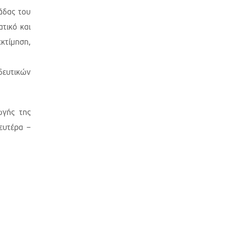
άδας του
τικό και
κτίμηση,
ιδευτικών
ωγής της
ευτέρα –