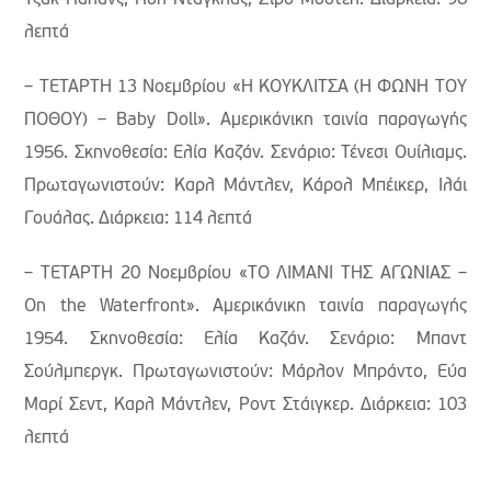
Τζακ Πάλανς, Πολ Ντάγκλας, Ζίρο Μοστέλ. Διάρκεια: 96
λεπτά
– ΤΕΤΑΡΤΗ 13 Νοεμβρίου «Η ΚΟΥΚΛΙΤΣΑ (Η ΦΩΝΗ ΤΟΥ
ΠΟΘΟΥ) – Baby Doll». Αμερικάνικη ταινία παραγωγής
1956. Σκηνοθεσία: Ελία Καζάν. Σενάριο: Τένεσι Ουίλιαμς.
Πρωταγωνιστούν: Καρλ Μάντλεν, Κάρολ Μπέικερ, Ιλάι
Γουάλας. Διάρκεια: 114 λεπτά
– ΤΕΤΑΡΤΗ 20 Νοεμβρίου «ΤΟ ΛΙΜΑΝΙ ΤΗΣ ΑΓΩΝΙΑΣ –
On the Waterfront». Αμερικάνικη ταινία παραγωγής
1954. Σκηνοθεσία: Ελία Καζάν. Σενάριο: Μπαντ
Σούλμπεργκ. Πρωταγωνιστούν: Μάρλον Μπράντο, Εύα
Μαρί Σεντ, Καρλ Μάντλεν, Ροντ Στάιγκερ. Διάρκεια: 103
λεπτά