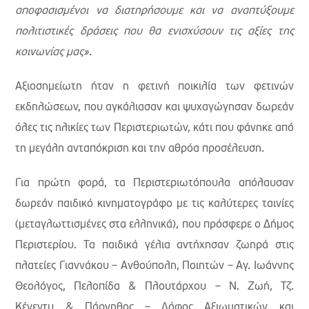
αποφασισμένοι να διατηρήσουμε και να αναπτύξουμε
πολιτιστικές δράσεις που θα ενισχύσουν τις αξίες της
κοινωνίας μας».
Αξιοσημείωτη ήταν η φετινή ποικιλία των φετινών
εκδηλώσεων, που αγκάλιασαν και ψυχαγώγησαν δωρεάν
όλες τις ηλικίες των Περιστεριωτών, κάτι που φάνηκε από
τη μεγάλη ανταπόκριση και την αθρόα προσέλευση.
Για πρώτη φορά, τα Περιστεριωτόπουλα απόλαυσαν
δωρεάν παιδικό κινηματογράφο με τις καλύτερες ταινίες
(μεταγλωττισμένες στα ελληνικά), που πρόσφερε ο Δήμος
Περιστερίου. Τα παιδικά γέλια αντήχησαν ζωηρά στις
πλατείες Γιαννάκου – Ανθούπολη, Ποιητών – Αγ. Ιωάννης
Θεολόγος, Πελοπίδα & Πλουτάρχου – Ν. Ζωή, Τζ.
Κένεντυ & Πάρνηθος – Λόφος Αξιωματικών και