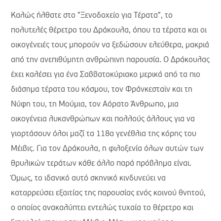
Καλώς ήλθατε στο "Ξενοδοχείο για Τέρατα", το
πολυτελές θέρετρο του Δράκουλα, όπου τα τέρατα και οι
οικογένειές τους μπορούν να ξεδώσουν ελεύθερα, μακριά
από την ανεπιθύμητη ανθρώπινη παρουσία. Ο Δράκουλας
έχει καλέσει για ένα Σαββατοκύριακο μερικά από τα πιο
διάσημα τέρατα του κόσμου, τον Φράνκεσταϊν και τη
Νύφη του, τη Μούμια, τον Αόρατο Άνθρωπο, μια
οικογένεια λυκανθρώπων και πολλούς άλλους για να
γιορτάσουν όλοι μαζί τα 118α γενέθλια της κόρης του
Μέιβις. Για τον Δράκουλα, η φιλοξενία όλων αυτών των
θρυλικών τεράτων κάθε άλλο παρά πρόβλημα είναι.
Όμως, το ιδανικό αυτό σκηνικό κινδυνεύει να
καταρρεύσει εξαιτίας της παρουσίας ενός κοινού θνητού,
ο οποίος ανακαλύπτει εντελώς τυχαία το θέρετρο και