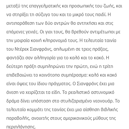
μεταξύ της επαγγελματικής και προσωπικής του ζωής, και
να στηρίξει τη σύζυγο του και το μικρό τους παιδί. Η
αντιπαράθεση των δύο αντρών θα αντηχήσει και στις
επόμενες γενιές. Οι γιοι τους, θα βρεθούν αντιμέτωποι με
την μοιραία κοινή κληρονομιά τους. Η τελευταία ταινία
του Ντέρεκ Σιανφράνς, απλωμένη σε τρεις πράξεις,
φαντάζει σαν αλληγορία για το καλό και το κακό. Η
δεύτερη πράξη συμπληρώνει την πρώτη, ενώ η τρίτη
επιβεβαιώνει το κοινότοπο συμπέρασμα: καλό και κακό
είναι όψεις του ίδιου πράγματος. Ο Σιανφράνς έχει μια
άνεση να χειρίζεται τα είδη. Το ρεαλιστικό αστυνομικό
δράμα δίνει υπόσταση στο στυλιζαρισμένο νεονουάρ. Το
τελευταίο κομμάτι της ταινίας έχει μια αίσθηση βιβλικής
παραβολής, ανοιχτής στους αμερικανικούς μύθους της
περιπλάνησης.