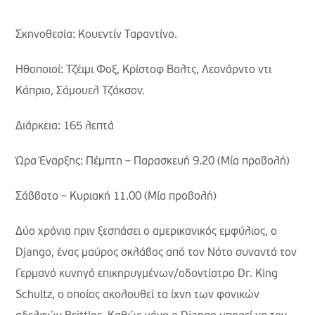
Σκηνοθεσία: Κουεντίν Ταραντίνο.
Ηθοποιοί: Τζέιμι Φοξ, Κρίστοφ Βαλτς, Λεονάρντο ντι
Κάπριο, Σάμουελ Τζάκσον.
Διάρκεια: 165 λεπτά
Ώρα Έναρξης: Πέμπτη – Παρασκευή 9.20 (Μία προβολή)
Σάββατο – Κυριακή 11.00 (Μία προβολή)
Δύο χρόνια πριν ξεσπάσει ο αμερικανικός εμφύλιος, ο
Django, ένας μαύρος σκλάβος από τον Νότο συναντά τον
Γερμανό κυνηγό επικηρυγμένων/οδοντίατρο Dr. King
Schultz, ο οποίος ακολουθεί τα ίχνη των φονικών