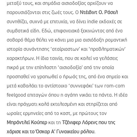
μεταξύ τους, και σημάδια αισιοδοξίας αρχίζουν να
παρουσιάζονται στις ζωές τους. Ο
Ντέιβιντ Ο. Ράσελ
συνηθίζει, συχνά με επιτυχία, να δίνει indie εκδοχές σε
συμβατικά είδη. Εδώ, επιφανειακά ξεκινώντας από ένα
σοβαρό θέμα θέλει να κάνει μια μια αισιόδοξη ρομαντική
ιστορία συνάντησης ‘αταίριαστων' και ‘προβληματικών'
χαρακτήρων. Η ίδια ταινία, που σε καλεί να γελάσεις
πικρά με την επίπλαστη ‘αισιοδοξία' από την οποία
προσπαθεί να γραπωθεί ο ήρωάς της, από ένα σημείο και
μετά καβαλάει το αντίστοιχο ‘συννεφάκι' των rom-com
feelgood επιταγών όπου η αγάπη νικάει τα πάντα. Η ιδέα
είναι πράγματι καλά εκτελεσμένη και στηρίζεται από
ωραίες ερμηνείες από το καστ, με πρώτους τον
Μπράντλεϊ Κούπερ
και τη
Τζένιφερ Λόρενς που της
χάρισε και το Όσκαρ Α' Γυναικείου ρόλου
.