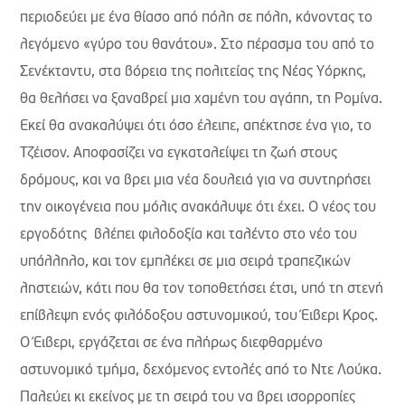
περιοδεύει με ένα θίασο από πόλη σε πόλη, κάνοντας το
λεγόμενο «γύρο του θανάτου». Στο πέρασμα του από το
Σενέκταντυ, στα βόρεια της πολιτείας της Νέας Υόρκης,
θα θελήσει να ξαναβρεί μια χαμένη του αγάπη, τη Ρομίνα.
Εκεί θα ανακαλύψει ότι όσο έλειπε, απέκτησε ένα γιο, το
Τζέισον. Αποφασίζει να εγκαταλείψει τη ζωή στους
δρόμους, και να βρει μια νέα δουλειά για να συντηρήσει
την οικογένεια που μόλις ανακάλυψε ότι έχει. Ο νέος του
εργοδότης βλέπει φιλοδοξία και ταλέντο στο νέο του
υπάλληλο, και τον εμπλέκει σε μια σειρά τραπεζικών
ληστειών, κάτι που θα τον τοποθετήσει έτσι, υπό τη στενή
επίβλεψη ενός φιλόδοξου αστυνομικού, του Έιβερι Κρος.
Ο Έιβερι, εργάζεται σε ένα πλήρως διεφθαρμένο
αστυνομικό τμήμα, δεχόμενος εντολές από το Ντε Λούκα.
Παλεύει κι εκείνος με τη σειρά του να βρει ισορροπίες