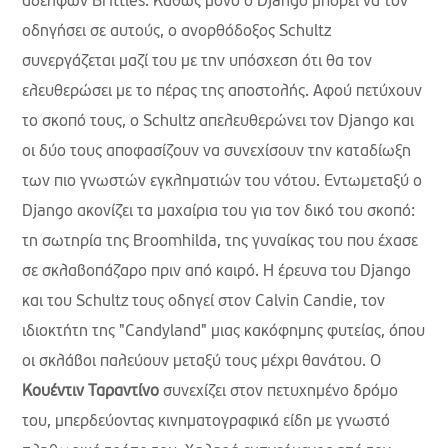
αδελφών Brittles. Καθώς μόνο ο Django μπορεί να τον
οδηγήσει σε αυτούς, ο ανορθόδοξος Schultz
συνεργάζεται μαζί του με την υπόσχεση ότι θα τον
ελευθερώσει με το πέρας της αποστολής. Αφού πετύχουν
το σκοπό τους, ο Schultz απελευθερώνει τον Django και
οι δύο τους αποφασίζουν να συνεχίσουν την καταδίωξη
των πιο γνωστών εγκληματιών του νότου. Εντωμεταξύ ο
Django ακονίζει τα μαχαίρια του για τον δικό του σκοπό:
τη σωτηρία της Broomhilda, της γυναίκας του που έχασε
σε σκλαβοπάζαρο πριν από καιρό. Η έρευνα του Django
και του Schultz τους οδηγεί στον Calvin Candie, τον
ιδιοκτήτη της "Candyland" μιας κακόφημης φυτείας, όπου
οι σκλάβοι παλεύουν μεταξύ τους μέχρι θανάτου. Ο
Κουέντιν Ταραντίνο
συνεχίζει στον πετυχημένο δρόμο
του, μπερδεύοντας κινηματογραφικά είδη με γνωστό