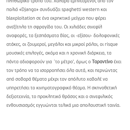
πληθωρικό τρόπο του. Χαλαρά εμπνεόμενος από τον
παλιό «Django» συνδυάζει spaghetti western και
blaxploitation σε ένα εκρηκτικό μείγμα που φέρει
ανεξίτηλα τη σφραγίδα του. Οι χιλιάδες σινεφίλ
αναφορές, τα ξεσπάσματα βίας, οι -εξίσου- δολοφονικές
ατάκες, οι ζουμεροί, μεγάλοι και μικροί ρόλοι, οι risque
μουσικές επιλογές, ακόμα και η χρονική διάρκεια, τα
πάντα αδιαφορούν για ΄το μέτρο', όμως ο
Ταραντίνο
έχει
τον τρόπο να τα ισορροπήσει όλα αυτά, και περνώντας
από σοβαρά θέματα μέχρι τον απόλυτο χαβαλέ να
υπηρετήσει το κινηματογραφικό θέαμα. Η σκηνοθετική
δεξιοτεχνία, το προκλητικό θράσος και ο σινεφιλικός
ενθουσιασμός εγγυώνται τελικά μια απολαυστική ταινία.