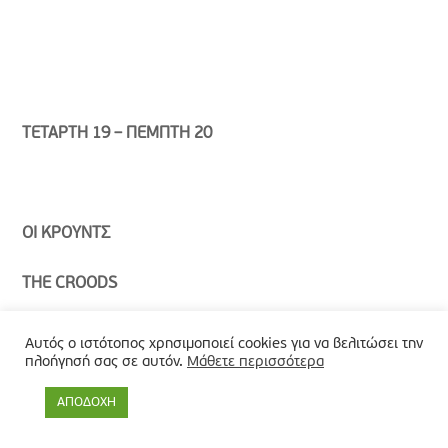
ΤΕΤΑΡΤΗ 19
–
ΠΕΜΠΤΗ 20
ΟΙ ΚΡΟΥΝΤΣ
THE
CROODS
Αυτός ο ιστότοπος χρησιμοποιεί cookies για να βελιτώσει την
πλοήγησή σας σε αυτόν.
Μάθετε περισσότερα
Σκηνοθεσία: Κερκ ντε Μίκο, Κρις Σάντερς.
ΑΠΟΔΟΧΗ