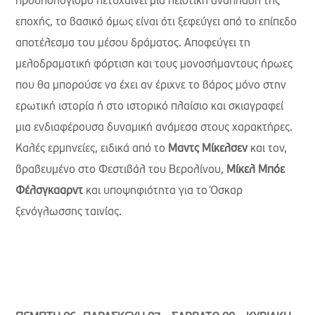
προϋπολογισμό πετυχαίνει μια πειστική ανάπλαση της
εποχής, το βασικό όμως είναι ότι ξεφεύγει από το επίπεδο
αποτέλεσμα του μέσου δράματος. Αποφεύγει τη
μελοδραματική φόρτιση και τους μονοσήμαντους ήρωες
που θα μπορούσε να έχει αν έριχνε το βάρος μόνο στην
ερωτική ιστορία ή στο ιστορικό πλαίσιο και σκιαγραφεί
μια ενδιαφέρουσα δυναμική ανάμεσα στους χαρακτήρες.
Καλές ερμηνείες, ειδικά από το
Μαντς Μίκελσεν
και τον,
βραβευμένο στο Φεστιβάλ του Βερολίνου,
Μίκελ Μπόε
Φέλσγκααρντ
και υποψηφιότητα για το Όσκαρ
ξενόγλωσσης ταινίας.