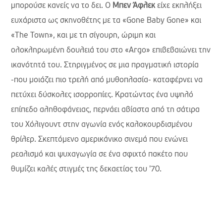
μπορούσε κανείς να το δει. Ο
Μπεν Άφλεκ
είχε εκπλήξει
ευχάριστα ως σκηνοθέτης με τα «Gone Baby Gone» και
«The Town», και με τη σίγουρη, ώριμη και
ολοκληρωμένη δουλειά του στο «Argo» επιβεβαιώνει την
ικανότητά του. Στηριγμένος σε μια πραγματική ιστορία
-που μοιάζει πιο τρελή από μυθοπλασία- καταφέρνει να
πετύχει δύσκολες ισορροπίες. Κρατώντας ένα υψηλό
επίπεδο αληθοφάνειας, περνάει αβίαστα από τη σάτιρα
του Χόλιγουντ στην αγωνία ενός καλοκουρδισμένου
θρίλερ. Σκεπτόμενο αμερικάνικο σινεμά που ενώνει
ρεαλισμό και ψυχαγωγία σε ένα σφιχτό πακέτο που
θυμίζει καλές στιγμές της δεκαετίας του '70.