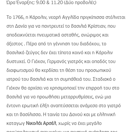
Ώρα Έναρξης: 9.00 & 11.20 (Δύο προβολές)
Το 1766, η Κάρολιν, νεαρή Αγγλίδα πριγκίπισσα στέλνεται
στη Δανία για να παντρευτεί το βασιλιά Κρίστιαν, που
αποδεικνύεται πνευματικά ασταθής, ανώριμος και
άξεστος . Πέρα από τη γέννηση του διαδόχου, το
βασιλικό ζεύγος δεν έχει τίποτα κοινό και η Κάρολιν
δυστυχεί. Ο Γιόχαν, Γερμανός γιατρός και οπαδός του
διαφωτισμού θα κερδίσει τη θέση του προσωπικού
ιατρού του βασιλιά και τη συμπάθειά του. Σταδιακά ο
Γιόχαν θα αρχίσει να χρησιμοποιεί την επιρροή του στο
βασιλιά για να προωθήσει μεταρρυθμίσεις, ενώ μια
έντονη ερωτική έλξη αναπτύσσεται ανάμεσα στο γιατρό
και τη βασίλισσα. Η ταινία του Δανού και με ελληνική
καταγωγ
Νικολάι Αρσέλ
, χωρίς να έχει μεγάλο