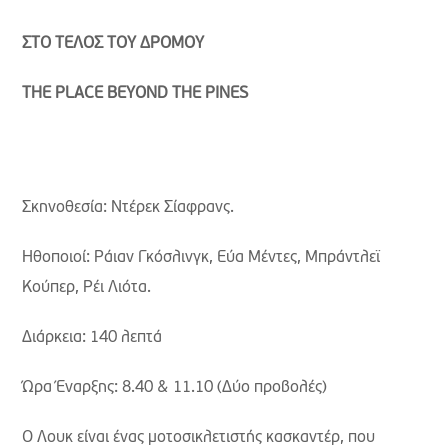
ΣΤΟ
ΤΕΛΟΣ
ΤΟΥ
ΔΡΟΜΟΥ
THE PLACE BEYOND THE PINES
Σκηνοθεσία: Ντέρεκ Σίαφρανς.
Ηθοποιοί: Ράιαν Γκόσλινγκ, Εύα Μέντες, Μπράντλεϊ
Κούπερ, Ρέι Λιότα.
Διάρκεια: 140 λεπτά
Ώρα Έναρξης: 8.40 & 11.10 (Δύο προβολές)
Ο Λουκ είναι ένας μοτοσικλετιστής κασκαντέρ, που