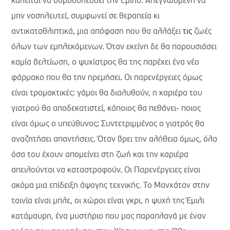
καλείται να συμβουλεύσει την Έμιλυ. Απεγνωσμένη να
μην νοσηλευτεί, συμφωνεί σε θεραπεία κι
αντικαταθλιπτικά, μια απόφαση που θα αλλάξει
τις
ζωές
όλων των εμπλεκόμενων. Όταν εκείνη δε θα παρουσιάσει
καμία βελτίωση, ο ψυχίατρος θα της παρέχει ένα νέο
φάρμακο που θα την ηρεμήσει. Οι παρενέργειες όμως
είναι τρομακτικές: γάμοι θα διαλυθούν, η καριέρα του
γιατρού θα αποδεκατιστεί, κάποιος θα πεθάνει- ποιος
είναι όμως ο υπεύθυνος; Συντετριμμένος ο γιατρός θα
αναζητήσει απαντήσεις. Όταν βρει την αλήθεια όμως, όλα
όσα του έχουν απομείνει στη ζωή και την καριέρα
απειλούνται να καταστραφούν. Οι Παρενέργειες είναι
ακόμα μια επίδειξη άψογης τεχνικής. Το Μανχάταν στην
ταινία είναι μπλε, οι χώροι είναι γκρι, η ψυχή της Έμιλι
κατάμαυρη, ένα μυστήριο που μας παραπλανά με έναν