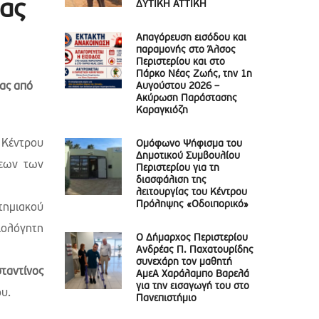
ίας
ΔΥΤΙΚΗ ΑΤΤΙΚΗ
Απαγόρευση εισόδου και
παραμονής στο Άλσος
Περιστερίου και στο
Πάρκο Νέας Ζωής, την 1η
ίας από
Αυγούστου 2026 –
Ακύρωση Παράστασης
Καραγκιόζη
 Κέντρου
Ομόφωνο Ψήφισμα του
Δημοτικού Συμβουλίου
σεων των
Περιστερίου για τη
διασφάλιση της
λειτουργίας του Κέντρου
Πρόληψης «Οδοιπορικό»
τημιακού
ιολόγητη
Ο Δήμαρχος Περιστερίου
Ανδρέας Π. Παχατουρίδης
συνεχάρη τον μαθητή
ταντίνος
ΑμεΑ Χαράλαμπο Βαρελά
για την εισαγωγή του στο
υ.
Πανεπιστήμιο