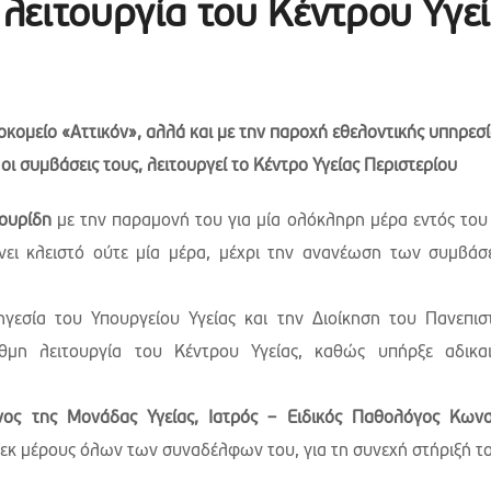
 λειτουργία του Κέντρου Υγε
κομείο «Αττικόν», αλλά και με την παροχή εθελοντικής υπηρεσ
ι συμβάσεις τους, λειτουργεί το Κέντρο Υγείας Περιστερίου
ουρίδη
με την παραμονή του για μία ολόκληρη μέρα εντός του
ίνει κλειστό ούτε μία μέρα, μέχρι την ανανέωση των συμβά
ηγεσία του Υπουργείου Υγείας και την Διοίκηση του Πανεπισ
θμη λειτουργία του Κέντρου Υγείας, καθώς υπήρξε αδικα
ος της Μονάδας Υγείας, Ιατρός – Ειδικός Παθολόγος Κωνσ
εκ μέρους όλων των συναδέλφων του, για τη συνεχή στήριξή το