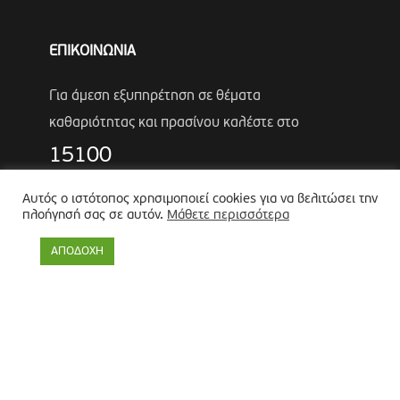
ΕΠΙΚΟΙΝΩΝΙΑ
Για άμεση εξυπηρέτηση σε θέματα
καθαριότητας και πρασίνου καλέστε στο
15100
Τηλέφωνα Έκτακτης Ανάγκης Πολιτικής
Αυτός ο ιστότοπος χρησιμοποιεί cookies για να βελιτώσει την
πλοήγησή σας σε αυτόν.
Μάθετε περισσότερα
Προστασίας
Αντιδήμαρχος
Λύκος Παναγιώτης
ΑΠΟΔΟΧΗ
Θωμάς Ρουμπάκος
(κιν. 6947966451)
Πολιτική προστασίας προσωπικών δεδομένων
-
Πολιτική