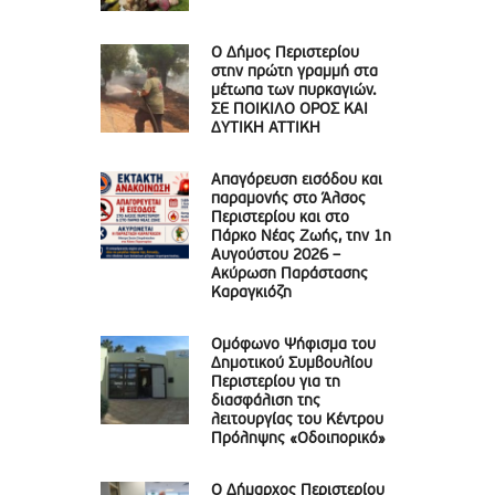
Ο Δήμος Περιστερίου
στην πρώτη γραμμή στα
μέτωπα των πυρκαγιών.
ΣΕ ΠΟΙΚΙΛΟ ΟΡΟΣ ΚΑΙ
ΔΥΤΙΚΗ ΑΤΤΙΚΗ
Απαγόρευση εισόδου και
παραμονής στο Άλσος
Περιστερίου και στο
Πάρκο Νέας Ζωής, την 1η
Αυγούστου 2026 –
Ακύρωση Παράστασης
Καραγκιόζη
Ομόφωνο Ψήφισμα του
Δημοτικού Συμβουλίου
Περιστερίου για τη
διασφάλιση της
λειτουργίας του Κέντρου
Πρόληψης «Οδοιπορικό»
Ο Δήμαρχος Περιστερίου