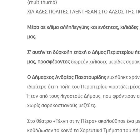
{multithumb}
ΧΙΛΙΑΔΕΣ ΠΟΛΙΤΕΣ ΓΛΕΝΤΗΣΑΝ ΣΤΟ ΑΛΣΟΣ ΤΗΣ 
Μέσα σε κλίμα αλληλεγγύης και ενότητας, χιλιάδες
μας.
Σ' αυτήν τη δύσκολη εποχή ο Δήμος Περιστερίου ήτ
μας, προσφέροντας
δωρεάν χιλιάδες μερίδες σαρα
Ο Δήμαρχος Ανδρέας Παχατουρίδης
ευχήθηκε χρόνι
ιδιαίτερα ότι η πόλη του Περιστερίου γιορτάζει μέσ
Ήταν από τους λιγοστούς Δήμους, που φρόντισαν αυτ
χωρίς σαρακοστιανούς μεζέδες.
Στο θέατρο «Τέχνη στην Πέτρα» ακολούθησε ένα με
καθήλωσαν το κοινό τα Χορευτικά Τμήματα του Δήμ