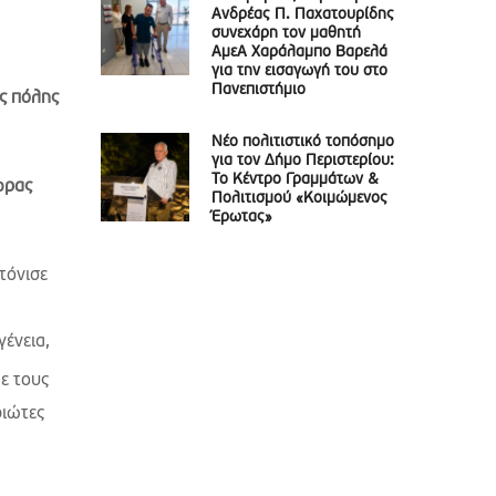
Ανδρέας Π. Παχατουρίδης
συνεχάρη τον μαθητή
ΑμεΑ Χαράλαμπο Βαρελά
για την εισαγωγή του στο
Πανεπιστήμιο
ης πόλης
Νέο πολιτιστικό τοπόσημο
για τον Δήμο Περιστερίου:
Το Κέντρο Γραμμάτων &
ώρας
Πολιτισμού «Κοιμώμενος
Έρωτας»
τόνισε
γένεια,