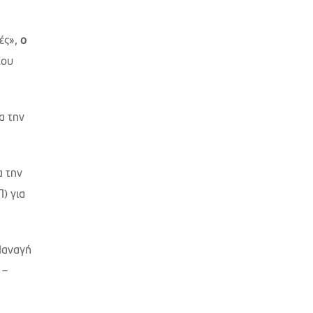
ές»,
ο
του
α την
α την
) για
Παναγή
 –