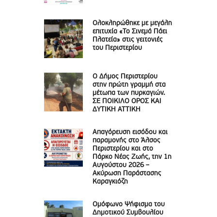
Ολοκληρώθηκε με μεγάλη
επιτυχία «Το Σινεμά Πάει
Πλατεία» στις γειτονιές
του Περιστερίου
Ο Δήμος Περιστερίου
στην πρώτη γραμμή στα
μέτωπα των πυρκαγιών.
ΣΕ ΠΟΙΚΙΛΟ ΟΡΟΣ ΚΑΙ
ΔΥΤΙΚΗ ΑΤΤΙΚΗ
Απαγόρευση εισόδου και
παραμονής στο Άλσος
Περιστερίου και στο
Πάρκο Νέας Ζωής, την 1η
Αυγούστου 2026 –
Ακύρωση Παράστασης
Καραγκιόζη
Ομόφωνο Ψήφισμα του
Δημοτικού Συμβουλίου