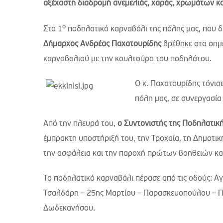
αξέχαστη διαδρομή ανεμελιάς, χαράς, χρωμάτων κα
ο
Στο 1
ποδηλατικό καρναβάλι της πόλης μας, που 
Δήμαρχος Ανδρέας Παχατουρίδης
βρέθηκε στο σημε
καρναβαλιού με την κουλτούρα του ποδηλάτου.
Ο κ. Παχατουρίδης τόνισε
πόλη μας, σε συνεργασία
Από την πλευρά του,
ο Συντονιστής της Ποδηλατι
έμπρακτη υποστήριξή του, την Τροχαία, τη Δημοτι
την ασφάλεια και την παροχή πρώτων βοηθειών κα
Το ποδηλατικό καρναβάλι πέρασε από τις οδούς: Α
Τσαλδάρη – 25ης Μαρτίου – Παρασκευοπούλου – Π
Δωδεκανήσου.