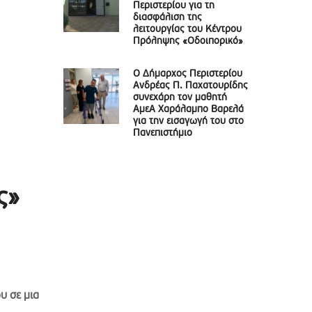
Περιστερίου για τη
διασφάλιση της
λειτουργίας του Κέντρου
Πρόληψης «Οδοιπορικό»
Ο Δήμαρχος Περιστερίου
Ανδρέας Π. Παχατουρίδης
συνεχάρη τον μαθητή
ΑμεΑ Χαράλαμπο Βαρελά
για την εισαγωγή του στο
Πανεπιστήμιο
ς»
υ σε μια