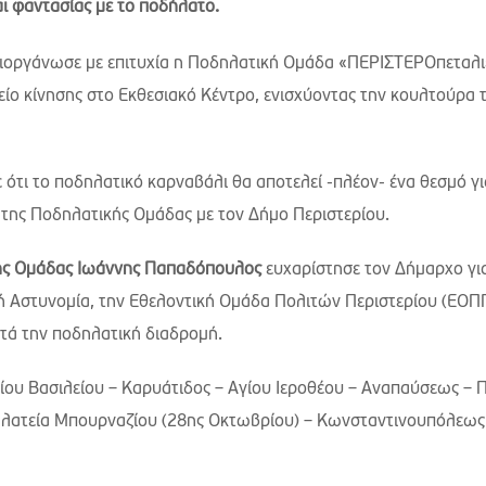
ι φαντασίας με το ποδήλατο.
διοργάνωσε με επιτυχία η Ποδηλατική Ομάδα «ΠΕΡΙΣΤΕΡΟπεταλι
ίο κίνησης στο Εκθεσιακό Κέντρο, ενισχύοντας την κουλτούρα 
 ότι το ποδηλατικό καρναβάλι θα αποτελεί -πλέον- ένα θεσμό γι
 της Ποδηλατικής Ομάδας με τον Δήμο Περιστερίου.
κής Ομάδας Ιωάννης Παπαδόπουλος
ευχαρίστησε τον Δήμαρχο γι
κή Αστυνομία, την Εθελοντική Ομάδα Πολιτών Περιστερίου (ΕΟΠΠ
τά την ποδηλατική διαδρομή.
γίου Βασιλείου – Καρυάτιδος – Αγίου Ιεροθέου – Αναπαύσεως – 
λατεία Μπουρναζίου (28ης Οκτωβρίου) – Κωνσταντινουπόλεως