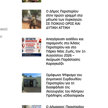
Ο Δήμος Περιστερίου
στην πρώτη γραμμή στα
μέτωπα των πυρκαγιών.
ΣΕ ΠΟΙΚΙΛΟ ΟΡΟΣ ΚΑΙ
ΔΥΤΙΚΗ ΑΤΤΙΚΗ
τικού
ου
Απαγόρευση εισόδου και
παραμονής στο Άλσος
Περιστερίου και στο
Πάρκο Νέας Ζωής, την 1η
Αυγούστου 2026 –
Ακύρωση Παράστασης
Καραγκιόζη
Ομόφωνο Ψήφισμα του
Δημοτικού Συμβουλίου
Περιστερίου για τη
διασφάλιση της
λειτουργίας του Κέντρου
Πρόληψης «Οδοιπορικό»
Ο Δήμαρχος Περιστερίου