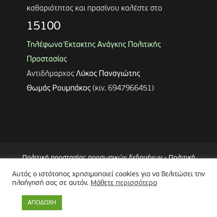
καθαριότητας και πρασίνου καλέστε στο
15100
Τηλέφωνα Έκτακτης Ανάγκης Πολιτικής
Προστασίας
Αντιδήμαρχος
Λύκος Παναγιώτης
Θωμάς Ρουμπάκος
(κιν. 6947966451)
Πολιτική προστασίας προσωπικών δεδομένων
-
Πολιτική
Επεξεργασίας Δεδομένων μέσω Συστήματος Βιντεοεπιτήρησης
Αυτός ο ιστότοπος χρησιμοποιεί cookies για να βελιτώσει την
πλοήγησή σας σε αυτόν.
Μάθετε περισσότερα
(CCTV)
-
Δήλωση Προσβασιμότητας
Copyright © 2024 Δήμος Περιστερίου
ΑΠΟΔΟΧΗ
Made by
minoanDesign