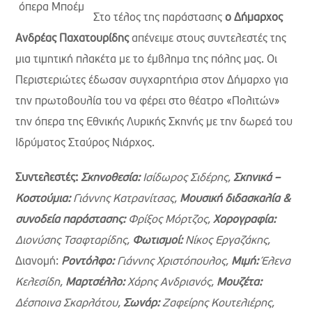
Στο τέλος της παράστασης
ο Δήμαρχος
Ανδρέας Παχατουρίδης
απένειμε στους συντελεστές της
μια τιμητική πλακέτα με το έμβλημα της πόλης μας. Οι
Περιστεριώτες έδωσαν συγχαρητήρια στον Δήμαρχο για
την πρωτοβουλία του να φέρει στο θέατρο «Πολιτών»
την όπερα της Εθνικής Λυρικής Σκηνής με την δωρεά του
Ιδρύματος Σταύρος Νιάρχος.
Συντελεστές:
Σκηνοθεσία:
Ισίδωρος Σιδέρης,
Σκηνικά –
Κοστούμια:
Γιάννης Κατρανίτσας,
Μουσική διδασκαλία &
συνοδεία παράστασης:
Φρίξος Μόρτζος,
Χορογραφία:
Διονύσης Τσαφταρίδης,
Φωτισμοί:
Νίκος Εργαζάκης,
Διανομή:
Ροντόλφο:
Γιάννης Χριστόπουλος,
Μιμή:
Έλενα
Κελεσίδη,
Μαρτσέλλο:
Χάρης Ανδριανός,
Μουζέτα:
Δέσποινα Σκαρλάτου,
Σωνάρ:
Ζαφείρης Κουτελιέρης,