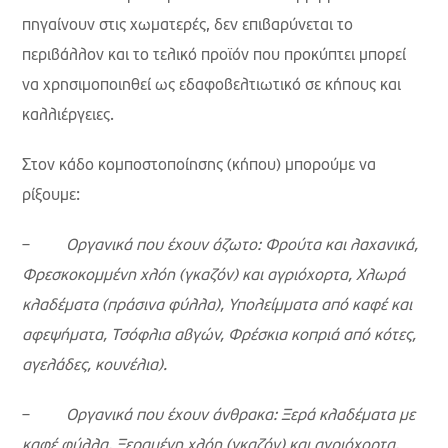
πηγαίνουν στις χωματερές, δεν επιβαρύνεται το
περιβάλλον και το τελικό προϊόν που προκύπτει μπορεί
να χρησιμοποιηθεί ως εδαφοβελτιωτικό σε κήπους και
καλλιέργειες.
Στον κάδο κομποστοποίησης (κήπου) μπορούμε να
ρίξουμε:
–
Οργανικά που έχουν άζωτο: Φρούτα και λαχανικά,
Φρεσκοκομμένη χλόη (γκαζόν) και αγριόχορτα, Χλωρά
κλαδέματα (πράσινα φύλλα), Υπολείμματα από καφέ και
αφεψήματα, Τσόφλια αβγών, Φρέσκια κοπριά από κότες,
αγελάδες, κουνέλια).
–
Οργανικά που έχουν άνθρακα: Ξερά κλαδέματα με
καφέ φύλλα, Ξεραμένη χλόη (γκαζόν) και αγριόχορτα,