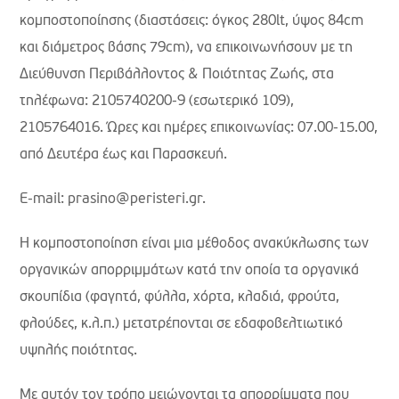
κομποστοποίησης (διαστάσεις: όγκος 280lt, ύψος 84cm
και διάμετρος βάσης 79cm), να επικοινωνήσουν με τη
Διεύθυνση Περιβάλλοντος & Ποιότητας Ζωής, στα
τηλέφωνα: 2105740200-9 (εσωτερικό 109),
2105764016. Ώρες και ημέρες επικοινωνίας: 07.00-15.00,
από Δευτέρα έως και Παρασκευή.
E-mail: prasino@peristeri.gr.
Η κομποστοποίηση είναι μια μέθοδος ανακύκλωσης των
οργανικών απορριμμάτων κατά την οποία τα οργανικά
σκουπίδια (φαγητά, φύλλα, χόρτα, κλαδιά, φρούτα,
φλούδες, κ.λ.π.) μετατρέπονται σε εδαφοβελτιωτικό
υψηλής ποιότητας.
Με αυτόν τον τρόπο μειώνονται τα απορρίμματα που