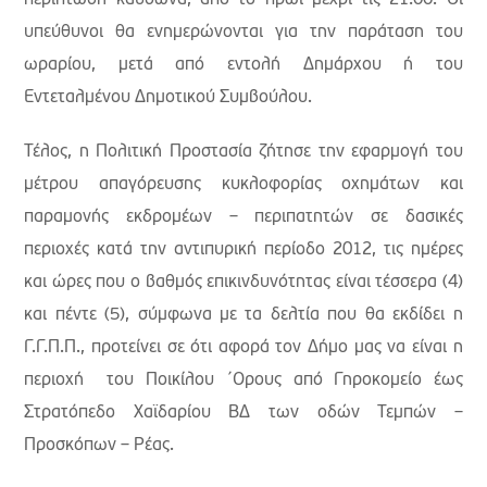
περίπτωση καύσωνα, από το πρωί μέχρι τις 21:00. Οι
υπεύθυνοι θα ενημερώνονται για την παράταση του
ωραρίου, μετά από εντολή Δημάρχου ή του
Εντεταλμένου Δημοτικού Συμβούλου.
Τέλος, η Πολιτική Προστασία ζήτησε την εφαρμογή του
μέτρου απαγόρευσης κυκλοφορίας οχημάτων και
παραμονής εκδρομέων – περιπατητών σε δασικές
περιοχές κατά την αντιπυρική περίοδο 2012, τις ημέρες
και ώρες που ο βαθμός επικινδυνότητας είναι τέσσερα (4)
και πέντε (5), σύμφωνα με τα δελτία που θα εκδίδει η
Γ.Γ.Π.Π., προτείνει σε ότι αφορά τον Δήμο μας να είναι η
περιοχή του Ποικίλου ΄Ορους από Γηροκομείο έως
Στρατόπεδο Χαϊδαρίου ΒΔ των οδών Τεμπών –
Προσκόπων – Ρέας.