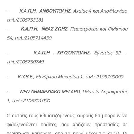
·
Κ.Α.Π.Η. ΑΝΘΟΥΠΟΛΗΣ,
Αχαΐας 4 και Απολλωνίας,
τηλ.:2105753181
·
Κ.Α.Π.Η. ΝΕΑΣ ΖΩΗΣ
, Πεισιστράτου και Φιλίππου
54, τηλ.:2105714430
·
Κ.Α.Π.Η . ΧΡΥΣΟΥΠΟΛΗΣ,
Εγνατίας 52 –
τηλ.:2105750749
·
Κ.Υ.Β.Ε.,
Εθνάρχου Μακαρίου 1, τηλ.: 2105709000
·
ΝΕΟ ΔΗΜΑΡΧΙΑΚΟ ΜΕΓΑΡΟ
, Πλατεία Δημοκρατίας
1, τηλ.: 2105701000
Σ' αυτούς τους κλιματιζόμενους χώρους θα μπορούν να
φιλοξενούνται πολίτες, που χρήζουν προστασίας σε