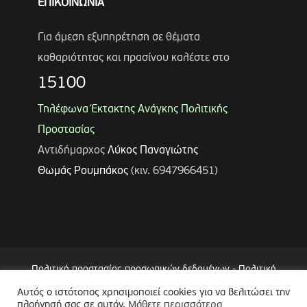
ΕΠΙΚΟΙΝΩΝΙΑ
Για άμεση εξυπηρέτηση σε θέματα
καθαριότητας και πρασίνου καλέστε στο
15100
Τηλέφωνα Έκτακτης Ανάγκης Πολιτικής
Προστασίας
Αντιδήμαρχος
Λύκος Παναγιώτης
Θωμάς Ρουμπάκος
(κιν. 6947966451)
Πολιτική προστασίας προσωπικών δεδομένων
-
Πολιτική
Επεξεργασίας Δεδομένων μέσω Συστήματος Βιντεοεπιτήρησης
Αυτός ο ιστότοπος χρησιμοποιεί cookies για να βελιτώσει την
πλοήγησή σας σε αυτόν.
Μάθετε περισσότερα
(CCTV)
-
Δήλωση Προσβασιμότητας