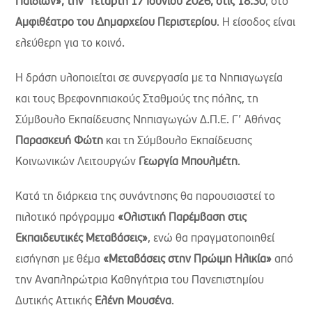
Παιδιών», την
Τετάρτη 17 Ιουνίου 2026, στις 18:30
, στο
Αμφιθέατρο του Δημαρχείου Περιστερίου
. Η είσοδος είναι
ελεύθερη για το κοινό.
Η δράση υλοποιείται σε συνεργασία με τα Νηπιαγωγεία
και τους Βρεφονηπιακούς Σταθμούς της πόλης, τη
Σύμβουλο Εκπαίδευσης Νηπιαγωγών Δ.Π.Ε. Γ’ Αθήνας
Παρασκευή Φώτη
και τη Σύμβουλο Εκπαίδευσης
Κοινωνικών Λειτουργών
Γεωργία Μπουλμέτη
.
Κατά τη διάρκεια της συνάντησης θα παρουσιαστεί το
πιλοτικό πρόγραμμα
«Ολιστική Παρέμβαση στις
Εκπαιδευτικές Μεταβάσεις»
, ενώ θα πραγματοποιηθεί
εισήγηση με θέμα
«Μεταβάσεις στην Πρώιμη Ηλικία»
από
την Αναπληρώτρια Καθηγήτρια του Πανεπιστημίου
Δυτικής Αττικής
Ελένη Μουσένα
.