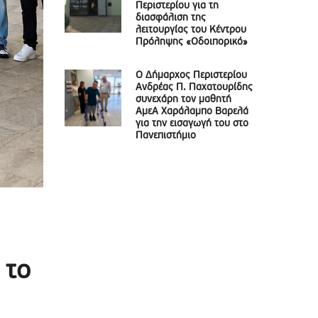
Περιστερίου για τη
διασφάλιση της
λειτουργίας του Κέντρου
Πρόληψης «Οδοιπορικό»
Ο Δήμαρχος Περιστερίου
Ανδρέας Π. Παχατουρίδης
συνεχάρη τον μαθητή
ΑμεΑ Χαράλαμπο Βαρελά
για την εισαγωγή του στο
Πανεπιστήμιο
 το