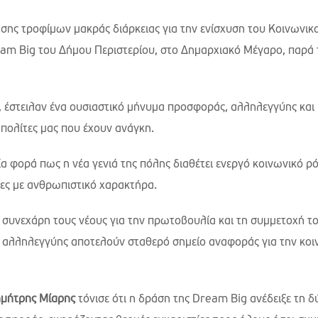
ης τροφίμων μακράς διάρκειας για την ενίσχυση του Κοινωνικ
m Big του Δήμου Περιστερίου, στο Δημαρχιακό Μέγαρο, παρά 
α, έστειλαν ένα ουσιαστικό μήνυμα προσφοράς, αλληλεγγύης και
πολίτες μας που έχουν ανάγκη.
α φορά πως η νέα γενιά της πόλης διαθέτει ενεργό κοινωνικό ρ
ες με ανθρωπιστικό χαρακτήρα.
ς
συνεχάρη τους νέους για την πρωτοβουλία και τη συμμετοχή το
ης αλληλεγγύης αποτελούν σταθερό σημείο αναφοράς για την κοι
ημήτρης Μίαρης
τόνισε ότι η δράση της Dream Big ανέδειξε τη 