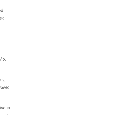
ού
τις
όλο,
υς,
νωνία
δύναμη