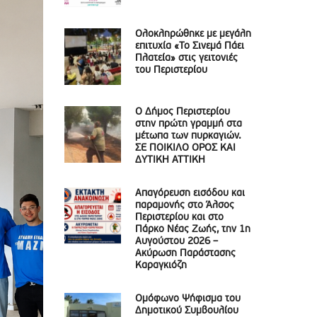
Ολοκληρώθηκε με μεγάλη
επιτυχία «Το Σινεμά Πάει
Πλατεία» στις γειτονιές
του Περιστερίου
Ο Δήμος Περιστερίου
στην πρώτη γραμμή στα
μέτωπα των πυρκαγιών.
ΣΕ ΠΟΙΚΙΛΟ ΟΡΟΣ ΚΑΙ
ΔΥΤΙΚΗ ΑΤΤΙΚΗ
Απαγόρευση εισόδου και
παραμονής στο Άλσος
Περιστερίου και στο
Πάρκο Νέας Ζωής, την 1η
Αυγούστου 2026 –
Ακύρωση Παράστασης
Καραγκιόζη
Ομόφωνο Ψήφισμα του
Δημοτικού Συμβουλίου