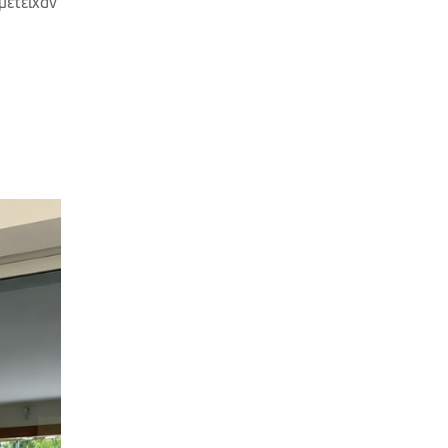
μετείχαν
,