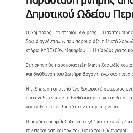
παράσταση μνήμης από
Δημοτικού Ωδείου Περ
Ο Δήμαρχος Περιστερίου Ανδρέας Π. Παχατουρίδης
Σοφιά αγνάντια…», που παρουσιάζει η Μικτή Χορωδί
κτήριο ΚΥΒΕ (Εθν. Μακαρίου 1). Η είσοδος για το κο
Στη σκηνή θα παρουσιαστεί η Μικτή Χορωδία του Δ
και διεύθυνση του Σωτήρη Δογάνη
, ενώ στο πιάνο
Η εκδήλωση αποτελεί ένα ξεχωριστό αφιέρωμα μνήμη
που αναδεικνύουν τη βαθιά ιστορική και πολιτιστι
νοσταλγία και σεβασμό στην ιστορική μνήμη.
Η παράσταση φιλοδοξεί να ταξιδέψει το κοινό μέσα
την παράδοση και τον πολιτισμό του Ελληνισμού.