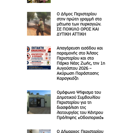
Ο Δήμος Περιστερίου
στην πρώτη γραμμή στα
μέτωπα των πυρκαγιών.
ΣΕ ΠΟΙΚΙΛΟ ΟΡΟΣ ΚΑΙ
ΔΥΤΙΚΗ ΑΤΤΙΚΗ
Απαγόρευση εισόδου και
παραμονής στο Άλσος
Περιστερίου και στο
Πάρκο Νέας Ζωής, την 1η
Αυγούστου 2026 –
Ακύρωση Παράστασης
Καραγκιόζη
Ομόφωνο Ψήφισμα του
Δημοτικού Συμβουλίου
Περιστερίου για τη
διασφάλιση της
λειτουργίας του Κέντρου
Πρόληψης «Οδοιπορικό»
Ο Δήμαρχος Περιστερίου