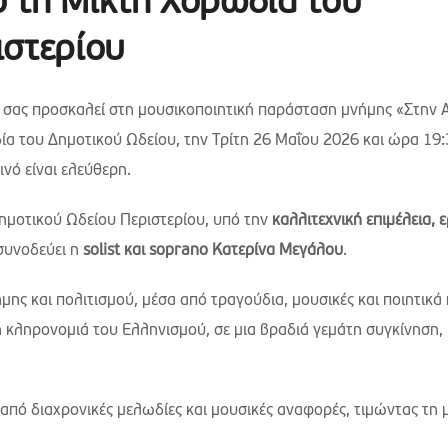
 τη Μικτή Χορωδία του
ιστερίου
 σας προσκαλεί στη μουσικοποιητική παράσταση μνήμης «Στην 
α του Δημοτικού Ωδείου, την Τρίτη 26 Μαΐου 2026 και ώρα 19:
ινό είναι ελεύθερη.
ημοτικού Ωδείου Περιστερίου, υπό την
καλλιτεχνική επιμέλεια, 
 συνοδεύει η
solist και soprano Κατερίνα Μεγάλου
.
ς και πολιτισμού, μέσα από τραγούδια, μουσικές και ποιητικά 
κή κληρονομιά του Ελληνισμού, σε μια βραδιά γεμάτη συγκίνηση,
 από διαχρονικές μελωδίες και μουσικές αναφορές, τιμώντας τη 