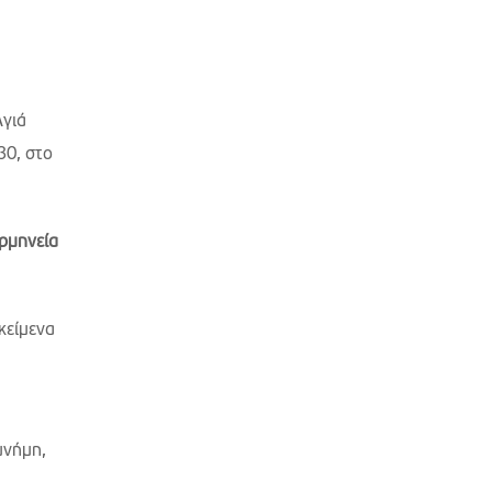
Αγιά
30, στο
ερμηνεία
κείμενα
μνήμη,