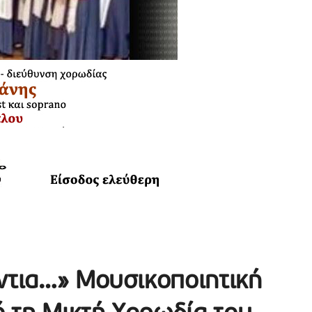
ντια…» Μουσικοποιητική