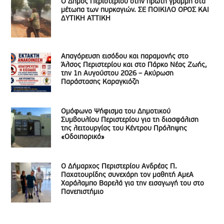
Ο Δήμος Περιστερίου στην πρώτη γραμμή στα
μέτωπα των πυρκαγιών. ΣΕ ΠΟΙΚΙΛΟ ΟΡΟΣ ΚΑΙ
ΔΥΤΙΚΗ ΑΤΤΙΚΗ
Απαγόρευση εισόδου και παραμονής στο
Άλσος Περιστερίου και στο Πάρκο Νέας Ζωής,
την 1η Αυγούστου 2026 – Ακύρωση
Παράστασης Καραγκιόζη
Ομόφωνο Ψήφισμα του Δημοτικού
Συμβουλίου Περιστερίου για τη διασφάλιση
της λειτουργίας του Κέντρου Πρόληψης
«Οδοιπορικό»
Ο Δήμαρχος Περιστερίου Ανδρέας Π.
Παχατουρίδης συνεχάρη τον μαθητή ΑμεΑ
Χαράλαμπο Βαρελά για την εισαγωγή του στο
Πανεπιστήμιο