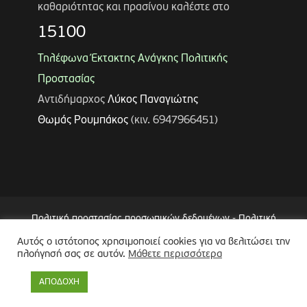
καθαριότητας και πρασίνου καλέστε στο
15100
Τηλέφωνα Έκτακτης Ανάγκης Πολιτικής
Προστασίας
Αντιδήμαρχος
Λύκος Παναγιώτης
Θωμάς Ρουμπάκος
(κιν. 6947966451)
Πολιτική προστασίας προσωπικών δεδομένων
-
Πολιτική
Επεξεργασίας Δεδομένων μέσω Συστήματος Βιντεοεπιτήρησης
Αυτός ο ιστότοπος χρησιμοποιεί cookies για να βελιτώσει την
(CCTV)
-
Δήλωση Προσβασιμότητας
πλοήγησή σας σε αυτόν.
Μάθετε περισσότερα
Copyright © 2024 Δήμος Περιστερίου
ΑΠΟΔΟΧΗ
Made by
minoanDesign