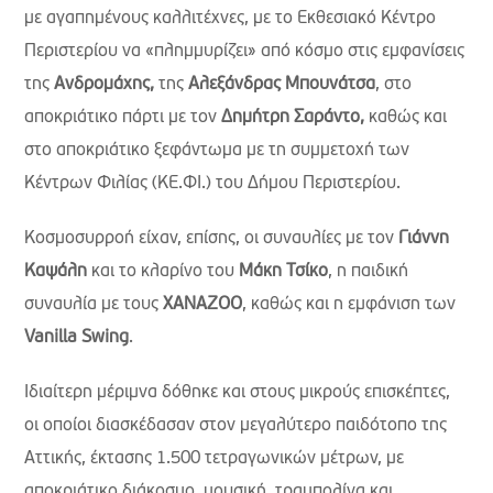
με αγαπημένους καλλιτέχνες, με το Εκθεσιακό Κέντρο
Περιστερίου να «πλημμυρίζει» από κόσμο στις εμφανίσεις
της
Ανδρομάχης,
της
Αλεξάνδρας Μπουνάτσα
, στο
αποκριάτικο πάρτι με τον
Δημήτρη Σαράντο,
καθώς και
στο αποκριάτικο ξεφάντωμα με τη συμμετοχή των
Κέντρων Φιλίας (ΚΕ.ΦΙ.) του Δήμου Περιστερίου.
Κοσμοσυρροή είχαν, επίσης, οι συναυλίες με τον
Γιάννη
Καψάλη
και το κλαρίνο του
Μάκη Τσίκο
, η παιδική
συναυλία με τους
XANAZOO
, καθώς και η εμφάνιση των
Vanilla Swing
.
Ιδιαίτερη μέριμνα δόθηκε και στους μικρούς επισκέπτες,
οι οποίοι διασκέδασαν στον μεγαλύτερο παιδότοπο της
Αττικής, έκτασης 1.500 τετραγωνικών μέτρων, με
αποκριάτικο διάκοσμο, μουσική, τραμπολίνα και