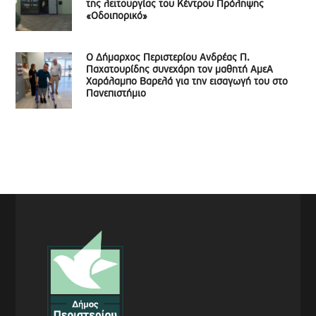
της λειτουργίας του Κέντρου Πρόληψης
«Οδοιπορικό»
Ο Δήμαρχος Περιστερίου Ανδρέας Π.
Παχατουρίδης συνεχάρη τον μαθητή ΑμεΑ
Χαράλαμπο Βαρελά για την εισαγωγή του στο
Πανεπιστήμιο