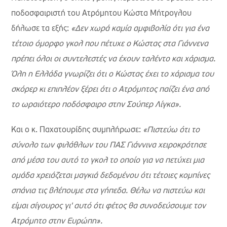
ποδοσφαιριστή του Ατρόμητου Κώστα Μήτρογλου
δήλωσε τα εξής:
«Δεν χωρά καμία αμφιβολία ότι για ένα
τέτοιο όμορφο γκολ που πέτυχε ο Κώστας στα Γιάννενα
πρέπει όλοι οι συντελεστές να έχουν ταλέντο και χάρισμα.
Όλη η Ελλάδα γνωρίζει ότι ο Κώστας έχει το χάρισμα του
σκόρερ κι επιπλέον ξέρει ότι ο Ατρόμητος παίζει ένα από
το ωραιότερο ποδόσφαιρο στην Σούπερ Λίγκα».
Και ο κ. Παχατουρίδης συμπλήρωσε:
«Πιστεύω ότι το
σύνολο των φιλάθλων του ΠΑΣ Γιάννινα χειροκρότησε
από μέσα του αυτό το γκολ το οποίο για να πετύχει μια
ομάδα χρειάζεται μαγκιά δεδομένου ότι τέτοιες κομπίνες
σπάνια τις βλέπουμε στα γήπεδα. Θέλω να πιστεύω και
είμαι σίγουρος γι' αυτό ότι φέτος θα συνοδεύσουμε τον
Ατρόμητο στην Ευρώπη».