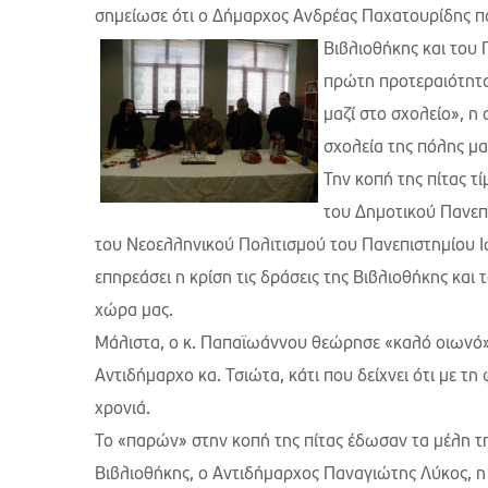
σημείωσε ότι ο Δήμαρχος Ανδρέας Παχατουρίδης παρά
Βιβλιοθήκης και του
πρώτη προτεραιότητα
μαζί στο σχολείο», 
σχολεία της πόλης μα
Την κοπή της πίτας τ
του Δημοτικού Πανεπι
του Νεοελληνικού Πολιτισμού του Πανεπιστημίου 
επηρεάσει η κρίση τις δράσεις της Βιβλιοθήκης και
χώρα μας.
Μάλιστα, ο κ. Παπαϊωάννου θεώρησε «καλό οιωνό»,
Αντιδήμαρχο κα. Τσιώτα, κάτι που δείχνει ότι με τη
χρονιά.
Το «παρών» στην κοπή της πίτας έδωσαν τα μέλη τη
Βιβλιοθήκης, ο Αντιδήμαρχος Παναγιώτης Λύκος, η