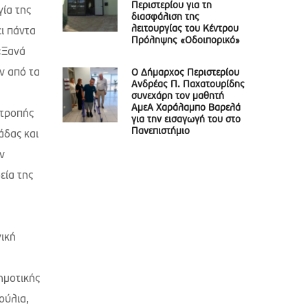
Περιστερίου για τη
γία της
διασφάλιση της
λειτουργίας του Κέντρου
ι πάντα
Πρόληψης «Οδοιπορικό»
«Ξανά
ν από τα
Ο Δήμαρχος Περιστερίου
Ανδρέας Π. Παχατουρίδης
συνεχάρη τον μαθητή
ΑμεΑ Χαράλαμπο Βαρελά
ιτροπής
για την εισαγωγή του στο
Πανεπιστήμιο
άδας και
ν
εία της
γική
ημοτικής
ούλια,