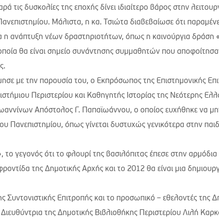
 τις δυσκολίες της εποχής δίνει ιδιαίτερο βάρος στην λειτουρ
 Πανεπιστημίου.
Μάλιστα, η κα. Τσιώτα διαβεβαίωσε ότι παραμένε
 η ανάπτυξη νέων δραστηριοτήτων, όπως η καινούργια δράση 
η οποία θα είναι σημείο συνάντησης συμμαθητών που αποφοίτησα
ς.
ίμησε με την παρουσία του, ο Εκπρόσωπος της Επιστημονικής Επ
στήμιου Περιστερίου και Καθηγητής Ιστορίας της Νεότερης Ελλ
Ιωαννίνων Απόστολος Γ. Παπαϊωάννου, ο οποίος ευχήθηκε να μη
 του Πανεπιστημίου, όπως γίνεται δυστυχώς γενικότερα στην παιδ
 το γεγονός ότι το φλουρί της βασιλόπιτας έπεσε στην αρμόδια
 φροντίδα της Δημοτικής Αρχής και το 2012 θα είναι μια δημιουρ
ς Συντονιστικής Επιτροπής και το προσωπικό – εθελοντές της Δ
 Διευθύντρια της Δημοτικής Βιβλιοθήκης Περιστερίου Λιλή Καρκ