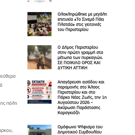
Ολοκληρώθηκε με μεγάλη
επιτυχία «Το Σινεμά Πάει
Πλατεία» στις γειτονιές
του Περιστερίου
Ο Δήμος Περιστερίου
στην πρώτη γραμμή στα
μέτωπα των πυρκαγιών.
ΣΕ ΠΟΙΚΙΛΟ ΟΡΟΣ ΚΑΙ
ΔΥΤΙΚΗ ΑΤΤΙΚΗ
λεύθερο
Απαγόρευση εισόδου και
κό
παραμονής στο Άλσος
Περιστερίου και στο
Πάρκο Νέας Ζωής, την 1η
Αυγούστου 2026 –
της πόλη
Ακύρωση Παράστασης
Καραγκιόζη
Ομόφωνο Ψήφισμα του
άρκου,
Δημοτικού Συμβουλίου