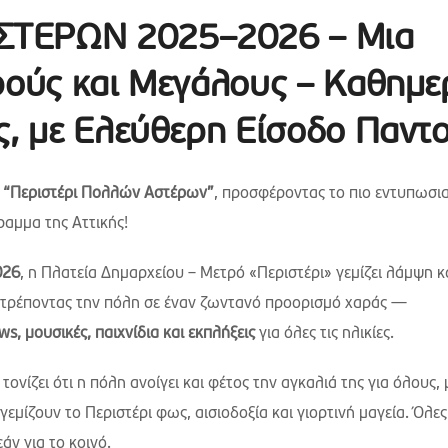
ΣΤΕΡΩΝ 2025–2026 – Μια
ρούς και Μεγάλους – Καθημε
ς, με Ελεύθερη Είσοδο Παντ
ε “Περιστέρι Πολλών Αστέρων”
, προσφέροντας το πιο εντυπωσι
ραμμα της Αττικής!
026
, η Πλατεία Δημαρχείου – Μετρό «Περιστέρι» γεμίζει λάμψη κ
ατρέποντας την πόλη σε έναν ζωντανό προορισμό χαράς —
, μουσικές, παιχνίδια και εκπλήξεις
για όλες τις ηλικίες.
τονίζει ότι η πόλη ανοίγει και φέτος την αγκαλιά της για όλους, 
εμίζουν το Περιστέρι φως, αισιοδοξία και γιορτινή μαγεία. Όλες
άν για το κοινό.