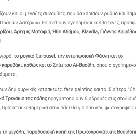
ουν και οι μεγάλες συναυλίες, που θα χαρίσουν ρυθμό και λάμ
ρι Πολλών Αστέρων» θα ανέβουν αγαπημένοι καλλιτέχνες, προσ
ίζου, Άρτεμις Ματαφιά, Ήβη Αδάμου, Klavdia, Γιάννης Καψάλης
M
Αγορά,
το μαγικό Carousel
,
την εντυπωσιακή Φάτνη και το
ο καραβάκι, καθώς και το Σπίτι του Αϊ-Βασίλη,
όπου ο αγαπημένο
ράμματα.
ν δημιουργικές κατασκευές, face painting και το ιδιαίτερο “C
κά Τρενάκια της πόλης
πραγματοποιούν διαδρομές στις στολισμέ
, βρίσκεται καθημερινά στην πλατεία για παιχνίδι, φωτογραφίες 
ιά
τη μεγάλη, παραδοσιακή κοπή της Πρωτοχρονιάτικης Βασιλόπι