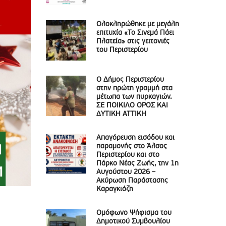
Ολοκληρώθηκε με μεγάλη
επιτυχία «Το Σινεμά Πάει
Πλατεία» στις γειτονιές
του Περιστερίου
Ο Δήμος Περιστερίου
στην πρώτη γραμμή στα
μέτωπα των πυρκαγιών.
ΣΕ ΠΟΙΚΙΛΟ ΟΡΟΣ ΚΑΙ
ΔΥΤΙΚΗ ΑΤΤΙΚΗ
Απαγόρευση εισόδου και
παραμονής στο Άλσος
Περιστερίου και στο
Πάρκο Νέας Ζωής, την 1η
Αυγούστου 2026 –
Ακύρωση Παράστασης
Καραγκιόζη
Ομόφωνο Ψήφισμα του
Δημοτικού Συμβουλίου