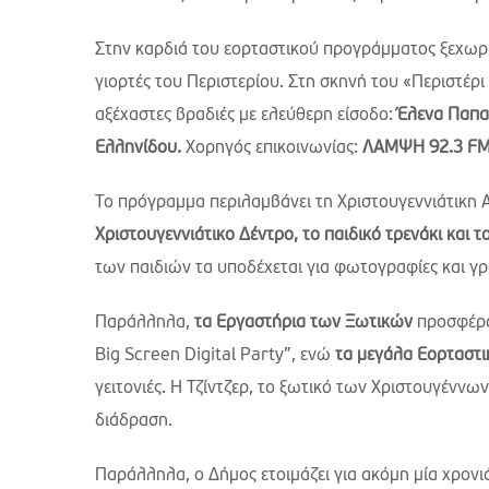
Στην καρδιά του εορταστικού προγράμματος ξεχωρίζ
γιορτές του Περιστερίου. Στη σκηνή του «Περιστέ
αξέχαστες βραδιές με ελεύθερη είσοδο:
Έλενα Παπαρ
Ελληνίδου.
Χορηγός επικοινωνίας:
ΛΑΜΨΗ 92.3 F
Το πρόγραμμα περιλαμβάνει τη Χριστουγεννιάτικη 
Χριστουγεννιάτικο Δέντρο, το παιδικό τρενάκι και τ
των παιδιών τα υποδέχεται για φωτογραφίες και γ
Παράλληλα,
τα Εργαστήρια των Ξωτικών
προσφέρου
Big Screen Digital Party”, ενώ
τα μεγάλα
Εορταστι
γειτονιές. Η Τζίντζερ, το ξωτικό των Χριστουγέννων
διάδραση.
Παράλληλα, ο Δήμος ετοιμάζει για ακόμη μία χρον