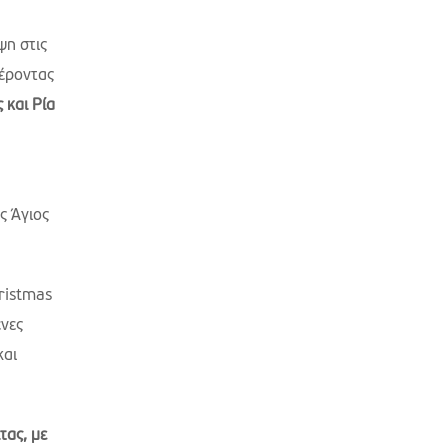
ψη στις
φέροντας
 και Ρία
ς Άγιος
hristmas
νες
και
τας, με