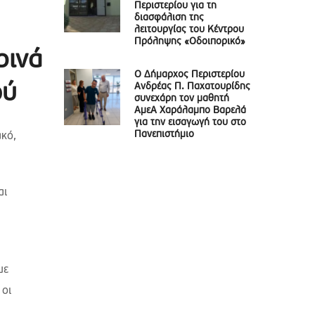
Περιστερίου για τη
διασφάλιση της
λειτουργίας του Κέντρου
Πρόληψης «Οδοιπορικό»
ρινά
Ο Δήμαρχος Περιστερίου
ού
Ανδρέας Π. Παχατουρίδης
συνεχάρη τον μαθητή
ΑμεΑ Χαράλαμπο Βαρελά
για την εισαγωγή του στο
Πανεπιστήμιο
ακό,
αι
με
 οι