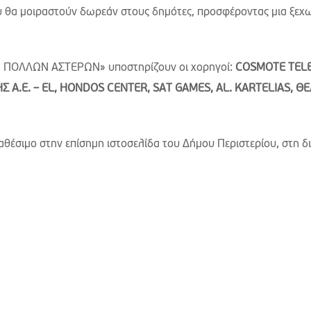
υ θα μοιραστούν δωρεάν στους δημότες, προσφέροντας μια ξεχ
ΕΡΙ ΠΟΛΛΩΝ ΑΣΤΕΡΩΝ» υποστηρίζουν οι χορηγοί:
COSMOTE
TEL
ΗΣ
A
.
E
. –
EL
,
HONDOS
CENTER
,
SAT
GAMES
,
AL
.
KARTELIAS,
ΘΕ
θέσιμο στην επίσημη ιστοσελίδα του Δήμου Περιστερίου, στη δ