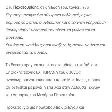
Ο κ.
Παχατουρίδης
, σε δήλωσή του, τονίζει:
«Το
Περιστέρι ανοίγει ένα σύγχρονο πεδίο σκέψης και
δημιουργίας, όπου ο άνθρωπος και η τεχνητή νοημοσύνη
“συνομιλούν” μέσα από την τέχνη, τη γνώση και τη
φαντασία.
Ένα forum για όλους όσοι αναζητούν, αναρωτιούνται και
ονειρεύονται το αύριο».
Το Forum πραγματοποιείται στο πλαίσιο της έκθεσης
ψηφιακής τέχνης EX HUMANA του διεθνώς
αναγνωρισμένου εικαστικού Adam Martinakis, η οποία
φιλοξενείται με μεγάλη επιτυχία στην Αίθουσα Τεχνών
του Δημαρχιακού Μεγάρου Περιστερίου.
Πρόκειται για μια πρωτοβουλία διαλόγου και