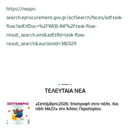
https://nepps-
search.eprocurement.gov.gr/actSearch/faces/adf.task-
flow?adf.tfDoc=%2FWEB-INF%2Ftask-flow-
result_search.xml&adf.tfId=task-flow-
result_search&auctionId=380329
ΤΕΛΕΥΤΑΙΑ ΝΕΑ
«Σεπτέμβρης2026: Επιστροφή στην πόλη. Και
πάλι ΜΑΖΙ!» στο Άλσος Περιστερίου