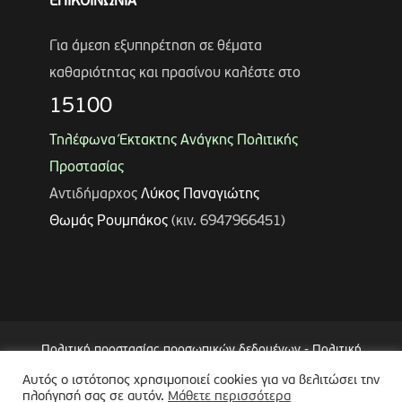
ΕΠΙΚΟΙΝΩΝΙΑ
Για άμεση εξυπηρέτηση σε θέματα
καθαριότητας και πρασίνου καλέστε στο
15100
Τηλέφωνα Έκτακτης Ανάγκης Πολιτικής
Προστασίας
Αντιδήμαρχος
Λύκος Παναγιώτης
Θωμάς Ρουμπάκος
(κιν. 6947966451)
Πολιτική προστασίας προσωπικών δεδομένων
-
Πολιτική
Επεξεργασίας Δεδομένων μέσω Συστήματος Βιντεοεπιτήρησης
Αυτός ο ιστότοπος χρησιμοποιεί cookies για να βελιτώσει την
(CCTV)
-
Δήλωση Προσβασιμότητας
πλοήγησή σας σε αυτόν.
Μάθετε περισσότερα