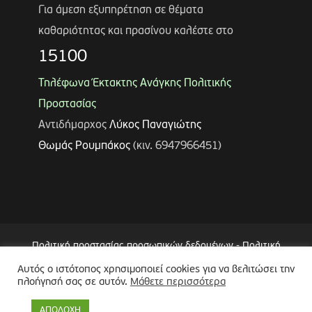
Για άμεση εξυπηρέτηση σε θέματα
καθαριότητας και πρασίνου καλέστε στο
15100
Τηλέφωνα Έκτακτης Ανάγκης Πολιτικής
Προστασίας
Αντιδήμαρχος
Λύκος Παναγιώτης
Θωμάς Ρουμπάκος
(κιν. 6947966451)
Πολιτική προστασίας προσωπικών δεδομένων
-
Πολιτική
Επεξεργασίας Δεδομένων μέσω Συστήματος Βιντεοεπιτήρησης
Αυτός ο ιστότοπος χρησιμοποιεί cookies για να βελιτώσει την
πλοήγησή σας σε αυτόν.
Μάθετε περισσότερα
(CCTV)
-
Δήλωση Προσβασιμότητας
Copyright © 2024 Δήμος Περιστερίου
ΑΠΟΔΟΧΗ