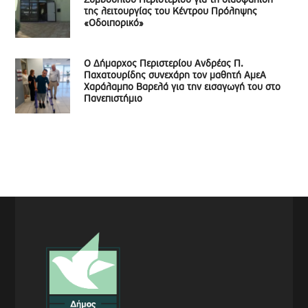
Συμβουλίου Περιστερίου για τη διασφάλιση
της λειτουργίας του Κέντρου Πρόληψης
«Οδοιπορικό»
Ο Δήμαρχος Περιστερίου Ανδρέας Π.
Παχατουρίδης συνεχάρη τον μαθητή ΑμεΑ
Χαράλαμπο Βαρελά για την εισαγωγή του στο
Πανεπιστήμιο