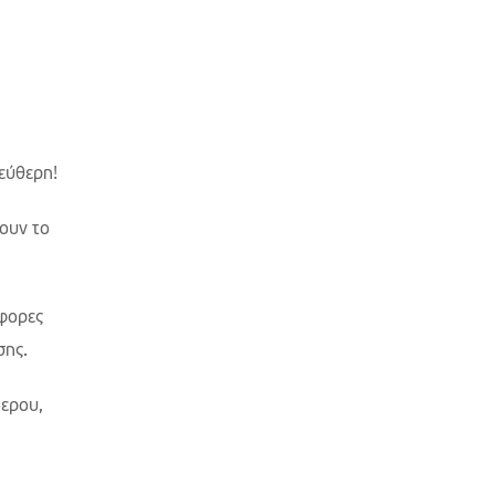
εύθερη!
ουν το
άφορες
σης.
βερου,