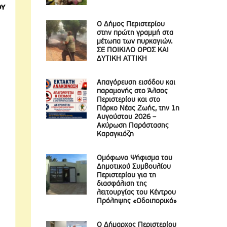
Ο Δήμος Περιστερίου
στην πρώτη γραμμή στα
μέτωπα των πυρκαγιών.
ΣΕ ΠΟΙΚΙΛΟ ΟΡΟΣ ΚΑΙ
ΔΥΤΙΚΗ ΑΤΤΙΚΗ
Απαγόρευση εισόδου και
παραμονής στο Άλσος
Περιστερίου και στο
Πάρκο Νέας Ζωής, την 1η
Αυγούστου 2026 –
Ακύρωση Παράστασης
Καραγκιόζη
Ομόφωνο Ψήφισμα του
Δημοτικού Συμβουλίου
Περιστερίου για τη
διασφάλιση της
λειτουργίας του Κέντρου
Πρόληψης «Οδοιπορικό»
Ο Δήμαρχος Περιστερίου