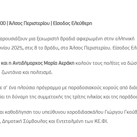
:00 | Άλσος Περιστερίου | Είσοδος Ελεύθερη
 παρουσιάζουν μια ξεχωριστή βραδιά αφιερωμένη στην ελληνική
υνίου 2025
,
στις 8 το βράδυ
,
στο Άλσος Περιστερίου. Είσοδος Ελ
 και η Αντιδήμαρχος Μαρία Αεράκη
καλούν τους πολίτες να δώσ
ζωντάνια και πολιτισμό.
με σ’ ένα πλούσιο πρόγραμμα με παραδοσιακούς χορούς από δι
ει τη δύναμη της συμμετοχής της τρίτης ηλικίας και της παράδο
α και καθοδήγηση του υπεύθυνου χοροδιδασκάλου Γιώργου Γκού
 Δημοτική Σύμβουλος και Εντεταλμένη των ΚΕ.ΦΙ.