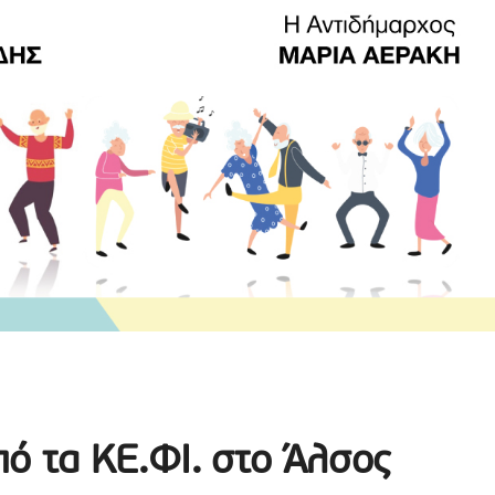
ό τα ΚΕ.ΦΙ. στο Άλσος