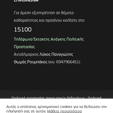
ΕΠΙΚΟΙΝΩΝΙΑ
Για άμεση εξυπηρέτηση σε θέματα
καθαριότητας και πρασίνου καλέστε στο
15100
Τηλέφωνα Έκτακτης Ανάγκης Πολιτικής
Προστασίας
Αντιδήμαρχος
Λύκος Παναγιώτης
Θωμάς Ρουμπάκος
(κιν. 6947966451)
Πολιτική προστασίας προσωπικών δεδομένων
-
Πολιτική
Επεξεργασίας Δεδομένων μέσω Συστήματος Βιντεοεπιτήρησης
Αυτός ο ιστότοπος χρησιμοποιεί cookies για να βελιτώσει την
(CCTV)
-
Δήλωση Προσβασιμότητας
πλοήγησή σας σε αυτόν.
Μάθετε περισσότερα