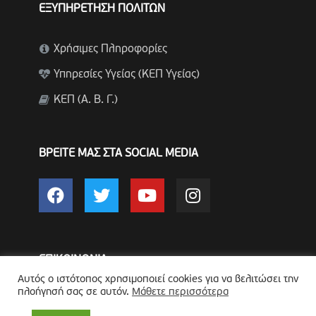
ΕΞΥΠΗΡΕΤΗΣΗ ΠΟΛΙΤΩΝ
Χρήσιμες Πληροφορίες
Υπηρεσίες Υγείας (ΚΕΠ Υγείας)
ΚΕΠ (Α. Β. Γ.)
ΒΡΕΙΤΕ ΜΑΣ ΣΤΑ SOCIAL MEDIA
ΕΠΙΚΟΙΝΩΝΙΑ
Αυτός ο ιστότοπος χρησιμοποιεί cookies για να βελιτώσει την
πλοήγησή σας σε αυτόν.
Μάθετε περισσότερα
Για άμεση εξυπηρέτηση σε θέματα