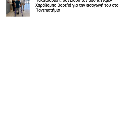
Παχατουρίδης συνεχάρη τον μαθητή ΑμεΑ
Χαράλαμπο Βαρελά για την εισαγωγή του στο
Πανεπιστήμιο