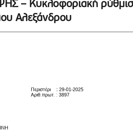
ΗΣ – Κυκλοφοριακή ρύθμι
λου Αλεξάνδρου