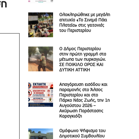
ση
Ολοκληρώθηκε με μεγάλη
επιτυχία «Το Σινεμά Πάει
Πλατεία» στις γειτονιές
του Περιστερίου
Ο Δήμος Περιστερίου
στην πρώτη γραμμή στα
μέτωπα των πυρκαγιών.
ΣΕ ΠΟΙΚΙΛΟ ΟΡΟΣ ΚΑΙ
ΔΥΤΙΚΗ ΑΤΤΙΚΗ
Απαγόρευση εισόδου και
παραμονής στο Άλσος
Περιστερίου και στο
Πάρκο Νέας Ζωής, την 1η
Αυγούστου 2026 –
Ακύρωση Παράστασης
Καραγκιόζη
Ομόφωνο Ψήφισμα του
Δημοτικού Συμβουλίου