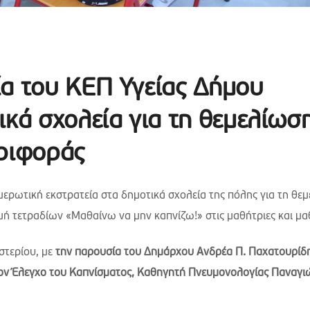
ία του ΚΕΠ Υγείας Δήμου
ικά σχολεία για τη θεμελίωσ
εριφοράς
μερωτική εκστρατεία στα δημοτικά σχολεία της πόλης για τη θε
ή τετραδίων «Μαθαίνω να μην καπνίζω!» στις μαθήτριες και μα
στερίου, με
την παρουσία του Δημάρχου Ανδρέα Π. Παχατουρίδη
ον Έλεγχο του Καπνίσματος, Καθηγητή Πνευμονολογίας Παναγι