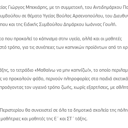
είας Γιώργος Μπεκιάρης, με τη συμμετοχή, του Αντιδημάρχου Πα
υμβούλου σε θέματα Υγείας Βούλας Αρσενοπούλου, του Διευθυ
ου και της Ειδικής Συμβούλου Δημάρχου Ιωάννας Γουλή.
τα που προκαλεί το κάπνισμα στην υγεία, αλλά και οι μαθητές
στό τρόπο, για τις συνέπειες των καπνικών προϊόντων από τη χ
τάξης, το τετράδιο «Μαθαίνω να μην καπνίζω!», το οποίο περιλαμ
ς να προκαλούν φόβο, περνούν πληροφορίες στα παιδιά σχετικά
προάγοντας τον υγιεινό τρόπο ζωής, χωρίς εξαρτήσεις, με αθλητ
εριστερίου θα συνεχιστεί σε όλα τα δημοτικά σχολεία της πόλης
μαθήτριες και μαθητές της Ε΄ και ΣΤ΄ τάξης.