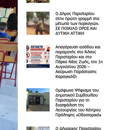
Ο Δήμος Περιστερίου
στην πρώτη γραμμή στα
μέτωπα των πυρκαγιών.
ΣΕ ΠΟΙΚΙΛΟ ΟΡΟΣ ΚΑΙ
ΔΥΤΙΚΗ ΑΤΤΙΚΗ
Απαγόρευση εισόδου και
παραμονής στο Άλσος
Περιστερίου και στο
Πάρκο Νέας Ζωής, την 1η
Αυγούστου 2026 –
Ακύρωση Παράστασης
Καραγκιόζη
Ομόφωνο Ψήφισμα του
Δημοτικού Συμβουλίου
Περιστερίου για τη
διασφάλιση της
λειτουργίας του Κέντρου
Πρόληψης «Οδοιπορικό»
Ο Δήμαρχος Περιστερίου