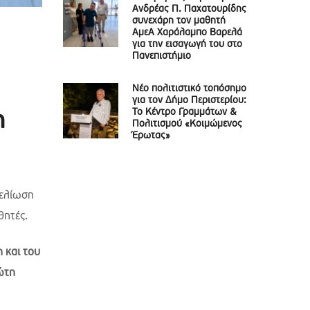
Ανδρέας Π. Παχατουρίδης
συνεχάρη τον μαθητή
ΑμεΑ Χαράλαμπο Βαρελά
για την εισαγωγή του στο
Πανεπιστήμιο
Νέο πολιτιστικό τοπόσημο
για τον Δήμο Περιστερίου:
Το Κέντρο Γραμμάτων &
η
Πολιτισμού «Κοιμώμενος
Έρωτας»
μελίωση
θητές.
 και του
ώτη