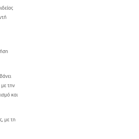
ιδείας
ντή
ρήση
βάνει
 με την
ισμό και
, με τη