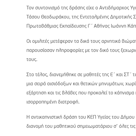
Τον συντονισμό της δράσης είχε ο Αντιδήμαρχος Υγ
Τάσου Θεοδωράκου, της Εντεταλμένης Δημοτικής Σ
Πρωτοβάθμιας Εκπαίδευσης Γ΄ Αθήνας Ιωάννη Κάππ
Οι ομιλιτές μετέφεραν τα δικά τους αρνητικά βιώμα
παρουσίασαν πληροφορίες με τον δικό τους ξεχωρι
τους.
Στο τέλος, διανεμήθηκε σε μαθητές της Ε΄ και ΣΤ΄ 
μια σειρά αισιόδοξων και θετικών μηνυμάτων, χωρί
εξάρτηση και τις βλάβες που προκαλεί το κάπνισμα 
ισορροπημένη διατροφή.
Η αντικαπνιστική δράση του ΚΕΠ Υγείας του Δήμου Π
διανομή του μαθητικού σημειωματάριου σ’ όλες τις 