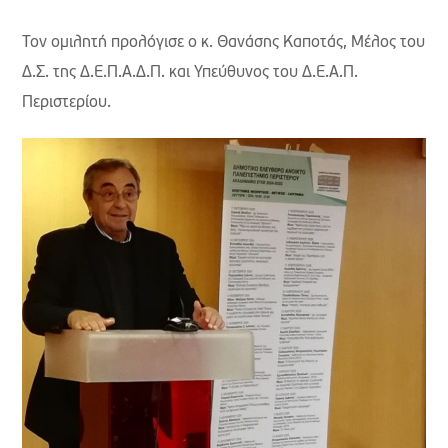
Τον ομιλητή προλόγισε ο κ. Θανάσης Καποτάς, Μέλος του
Δ.Σ. της Δ.Ε.Π.Α.Δ.Π. και Υπεύθυνος του Δ.Ε.Α.Π.
Περιστερίου.