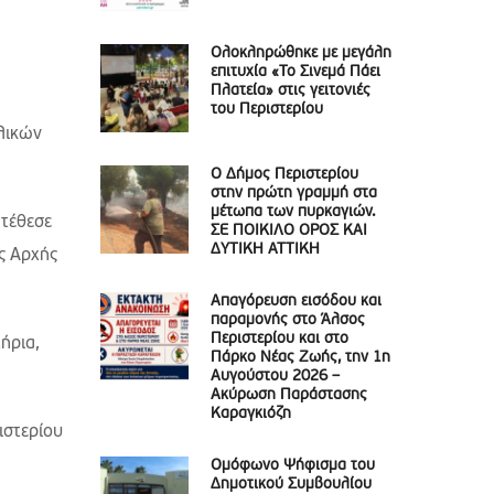
Ολοκληρώθηκε με μεγάλη
επιτυχία «Το Σινεμά Πάει
Πλατεία» στις γειτονιές
του Περιστερίου
λικών
Ο Δήμος Περιστερίου
στην πρώτη γραμμή στα
μέτωπα των πυρκαγιών.
ατέθεσε
ΣΕ ΠΟΙΚΙΛΟ ΟΡΟΣ ΚΑΙ
ΔΥΤΙΚΗ ΑΤΤΙΚΗ
ής Αρχής
Απαγόρευση εισόδου και
παραμονής στο Άλσος
Περιστερίου και στο
τήρια,
Πάρκο Νέας Ζωής, την 1η
Αυγούστου 2026 –
Ακύρωση Παράστασης
Καραγκιόζη
ιστερίου
Ομόφωνο Ψήφισμα του
Δημοτικού Συμβουλίου