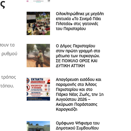
ς
Ολοκληρώθηκε με μεγάλη
επιτυχία «Το Σινεμά Πάει
Πλατεία» στις γειτονιές
του Περιστερίου
σουν τα
Ο Δήμος Περιστερίου
στην πρώτη γραμμή στα
υ ρυθμού
μέτωπα των πυρκαγιών.
ΣΕ ΠΟΙΚΙΛΟ ΟΡΟΣ ΚΑΙ
ΔΥΤΙΚΗ ΑΤΤΙΚΗ
ς τρόπος
Απαγόρευση εισόδου και
παραμονής στο Άλσος
 τόπου.
Περιστερίου και στο
Πάρκο Νέας Ζωής, την 1η
Αυγούστου 2026 –
Ακύρωση Παράστασης
Καραγκιόζη
Ομόφωνο Ψήφισμα του
Δημοτικού Συμβουλίου