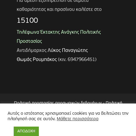
Για άμεση εξυπηρέτηση σε θέματα
καθαριότητας και πρασίνου καλέστε στο
15100
Τηλέφωνα Έκτακτης Ανάγκης Πολιτικής
Προστασίας
Αντιδήμαρχος
Λύκος Παναγιώτης
Θωμάς Ρουμπάκος
(κιν. 6947966451)
Πολιτική προστασίας προσωπικών δεδομένων
-
Πολιτική
Επεξεργασίας Δεδομένων μέσω Συστήματος Βιντεοεπιτήρησης
Αυτός ο ιστότοπος χρησιμοποιεί cookies για να βελιτώσει την
(CCTV)
-
Δήλωση Προσβασιμότητας
πλοήγησή σας σε αυτόν.
Μάθετε περισσότερα
Copyright © 2024 Δήμος Περιστερίου
ΑΠΟΔΟΧΗ
Made by
minoanDesign